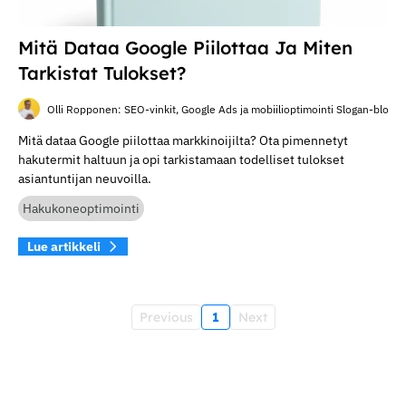
Mitä Dataa Google Piilottaa Ja Miten
Tarkistat Tulokset?
Olli Ropponen: SEO-vinkit, Google Ads ja mobiilioptimointi Slogan-blogis
Mitä dataa Google piilottaa markkinoijilta? Ota pimennetyt
hakutermit haltuun ja opi tarkistamaan todelliset tulokset
asiantuntijan neuvoilla.
Hakukoneoptimointi
Lue artikkeli
Previous
1
Next