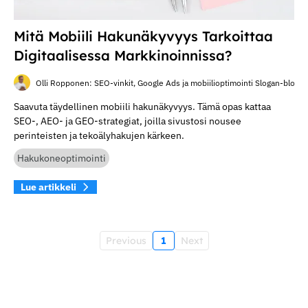
Mitä Mobiili Hakunäkyvyys Tarkoittaa
Digitaalisessa Markkinoinnissa?
Olli Ropponen: SEO-vinkit, Google Ads ja mobiilioptimointi Slogan-blogis
Saavuta täydellinen mobiili hakunäkyvyys. Tämä opas kattaa
SEO-, AEO- ja GEO-strategiat, joilla sivustosi nousee
perinteisten ja tekoälyhakujen kärkeen.
Hakukoneoptimointi
Lue artikkeli
Previous
1
Next