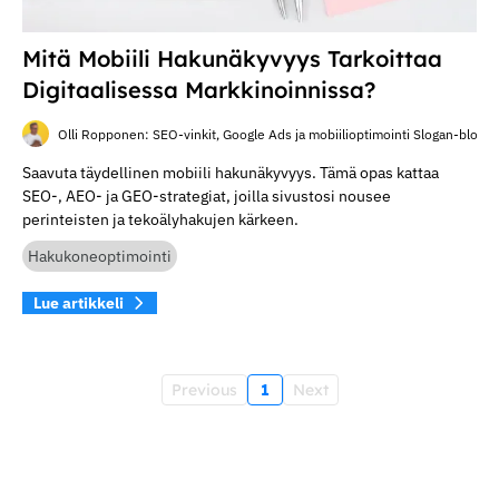
Mitä Mobiili Hakunäkyvyys Tarkoittaa
Digitaalisessa Markkinoinnissa?
Olli Ropponen: SEO-vinkit, Google Ads ja mobiilioptimointi Slogan-blogis
Saavuta täydellinen mobiili hakunäkyvyys. Tämä opas kattaa
SEO-, AEO- ja GEO-strategiat, joilla sivustosi nousee
perinteisten ja tekoälyhakujen kärkeen.
Hakukoneoptimointi
Lue artikkeli
Previous
1
Next