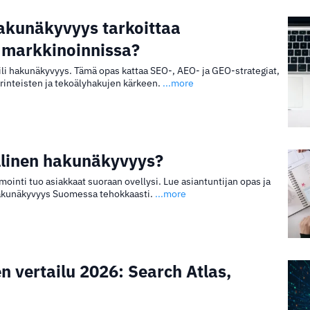
hakunäkyvyys tarkoittaa
a markkinoinnissa?
ili hakunäkyvyys. Tämä opas kattaa SEO-, AEO- ja GEO-strategiat,
erinteisten ja tekoälyhakujen kärkeen.
...more
llinen hakunäkyvyys?
ointi tuo asiakkaat suoraan ovellysi. Lue asiantuntijan opas ja
hakunäkyvyys Suomessa tehokkaasti.
...more
n vertailu 2026: Search Atlas,