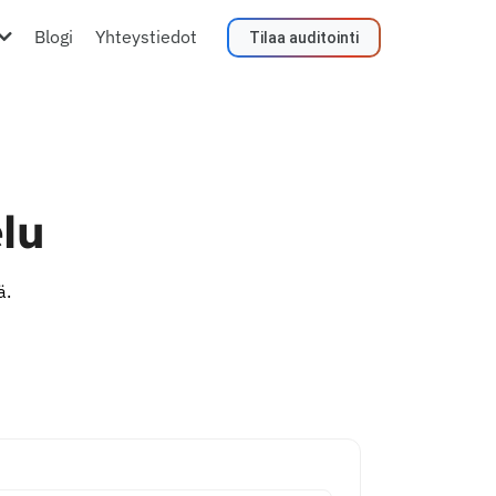
Blogi
Yhteystiedot
Tilaa auditointi
lu
ä.