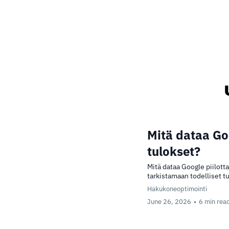
Mitä dataa Goo
tulokset?
Mitä dataa Google piilott
tarkistamaan todelliset t
Hakukoneoptimointi
June 26, 2026
•
6 min rea