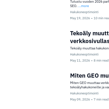
Tutustu vuoden 2026 parha
SEO.
...more
Hakukoneoptimointi
May 19, 2026
•
10 min re
Tekoäly muutt
verkkosivullas
Tekoäly muuttaa hakukone
Hakukoneoptimointi
May 11, 2026
•
8 min read
Miten GEO mu
Miten GEO muuttaa verkk
tekoälyhakukoneille ja v
Hakukoneoptimointi
May 09, 2026
•
7 min read