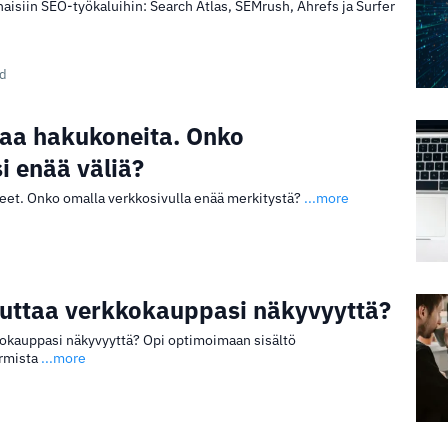
isiin SEO-työkaluihin: Search Atlas, SEMrush, Ahrefs ja Surfer
ad
aa hakukoneita. Onko
i enää väliä?
et. Onko omalla verkkosivulla enää merkitystä?
...more
uttaa verkkokauppasi näkyvyyttä?
okauppasi näkyvyyttä? Opi optimoimaan sisältö
armista
...more