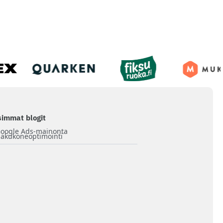
immat blogit
oogle Ads-mainonta
akukoneoptimointi