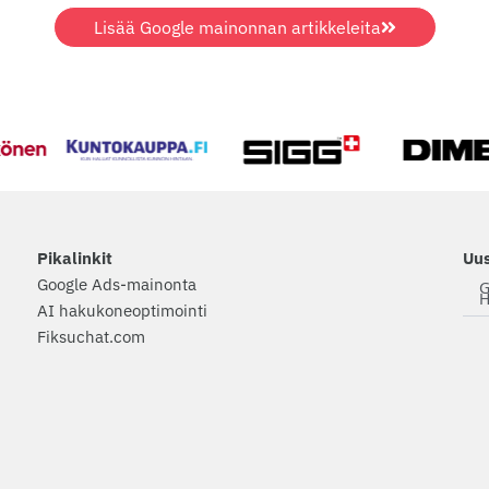
Lisää Google mainonnan artikkeleita
Pikalinkit
Uus
Google Ads-mainonta
G
H
AI hakukoneoptimointi
Fiksuchat.com