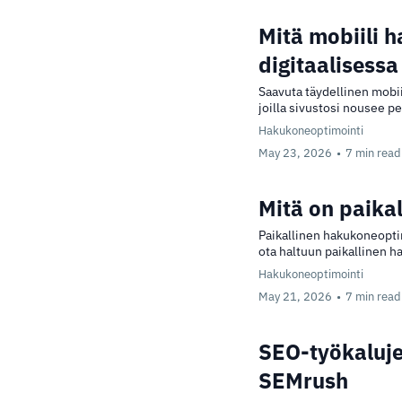
Mitä mobiili 
digitaalisess
Saavuta täydellinen mobi
joilla sivustosi nousee p
Hakukoneoptimointi
May 23, 2026
•
7 min read
Mitä on paika
Paikallinen hakukoneoptim
ota haltuun paikallinen 
Hakukoneoptimointi
May 21, 2026
•
7 min read
SEO-työkaluje
SEMrush