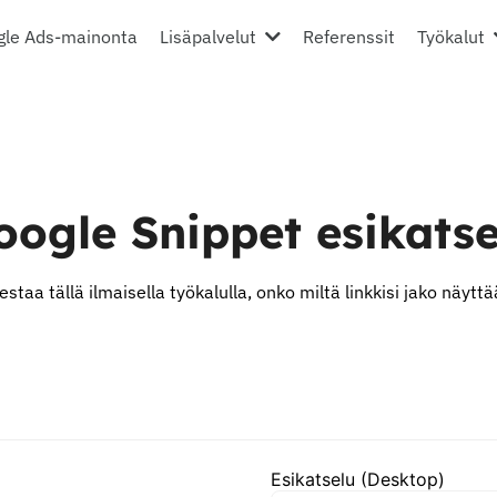
gle Ads-mainonta
Lisäpalvelut
Referenssit
Työkalut
oogle Snippet esikatse
estaa tällä ilmaisella työkalulla, onko miltä linkkisi jako näyttä
Esikatselu (Desktop)