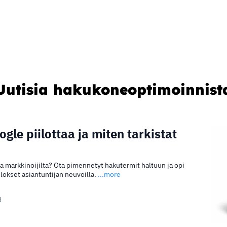
Uutisia hakukoneoptimoinnist
gle piilottaa ja miten tarkistat
aa markkinoijilta? Ota pimennetyt hakutermit haltuun ja opi
ulokset asiantuntijan neuvoilla.
...more
d