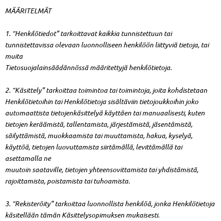
MÄÄRITELMÄT
1. “Henkilötiedot” tarkoittavat kaikkia tunnistettuun tai
tunnistettavissa olevaan luonnolliseen henkilöön liittyviä tietoja, tai
muita
Tietosuojalainsäädännössä määritettyjä henkilötietoja.
2. “Käsittely” tarkoittaa toimintoa tai toimintoja, joita kohdistetaan
Henkilötietoihin tai Henkilötietoja sisältäviin tietojoukkoihin joko
automaattista tietojenkäsittelyä käyttäen tai manuaalisesti, kuten
tietojen keräämistä, tallentamista, järjestämistä, jäsentämistä,
säilyttämistä, muokkaamista tai muuttamista, hakua, kyselyä,
käyttöä, tietojen luovuttamista siirtämällä, levittämällä tai
asettamalla ne
muutoin saataville, tietojen yhteensovittamista tai yhdistämistä,
rajoittamista, poistamista tai tuhoamista.
3. “Rekisteröity” tarkoittaa luonnollista henkilöä, jonka Henkilötietoja
käsitellään tämän Käsittelysopimuksen mukaisesti.