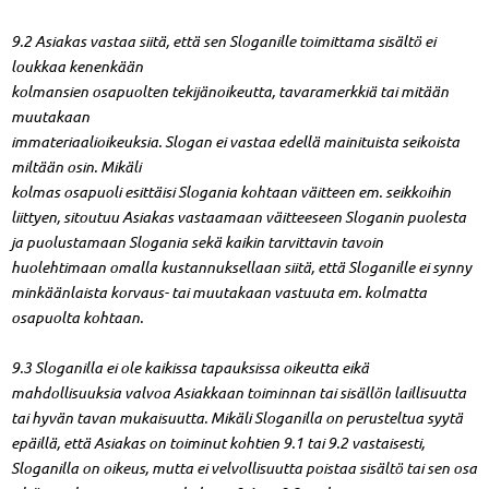
9.2 Asiakas vastaa siitä, että sen Sloganille toimittama sisältö ei
loukkaa kenenkään
kolmansien osapuolten tekijänoikeutta, tavaramerkkiä tai mitään
muutakaan
immateriaalioikeuksia. Slogan ei vastaa edellä mainituista seikoista
miltään osin. Mikäli
kolmas osapuoli esittäisi Slogania kohtaan väitteen em. seikkoihin
liittyen, sitoutuu Asiakas vastaamaan väitteeseen Sloganin puolesta
ja puolustamaan Slogania sekä kaikin tarvittavin tavoin
huolehtimaan omalla kustannuksellaan siitä, että Sloganille ei synny
minkäänlaista korvaus- tai muutakaan vastuuta em. kolmatta
osapuolta kohtaan.
9.3 Sloganilla ei ole kaikissa tapauksissa oikeutta eikä
mahdollisuuksia valvoa Asiakkaan toiminnan tai sisällön laillisuutta
tai hyvän tavan mukaisuutta. Mikäli Sloganilla on perusteltua syytä
epäillä, että Asiakas on toiminut kohtien 9.1 tai 9.2 vastaisesti,
Sloganilla on oikeus, mutta ei velvollisuutta poistaa sisältö tai sen osa