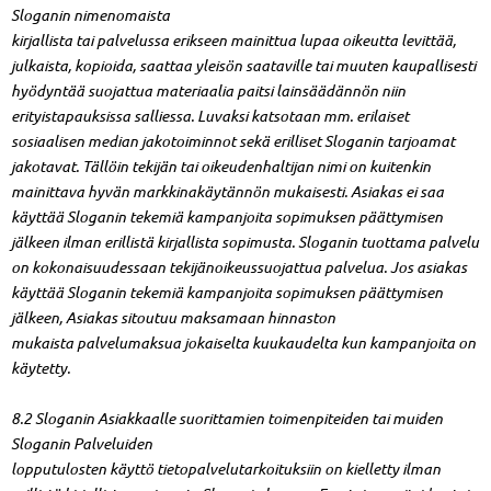
Sloganin nimenomaista
kirjallista tai palvelussa erikseen mainittua lupaa oikeutta levittää,
julkaista, kopioida, saattaa yleisön saataville tai muuten kaupallisesti
hyödyntää suojattua materiaalia paitsi lainsäädännön niin
erityistapauksissa salliessa. Luvaksi katsotaan mm. erilaiset
sosiaalisen median jakotoiminnot sekä erilliset Sloganin tarjoamat
jakotavat. Tällöin tekijän tai oikeudenhaltijan nimi on kuitenkin
mainittava hyvän markkinakäytännön mukaisesti. Asiakas ei saa
käyttää Sloganin tekemiä kampanjoita sopimuksen päättymisen
jälkeen ilman erillistä kirjallista sopimusta. Sloganin tuottama palvelu
on kokonaisuudessaan tekijänoikeussuojattua palvelua. Jos asiakas
käyttää Sloganin tekemiä kampanjoita sopimuksen päättymisen
jälkeen, Asiakas sitoutuu maksamaan hinnaston
mukaista palvelumaksua jokaiselta kuukaudelta kun kampanjoita on
käytetty.
8.2 Sloganin Asiakkaalle suorittamien toimenpiteiden tai muiden
Sloganin Palveluiden
lopputulosten käyttö tietopalvelutarkoituksiin on kielletty ilman