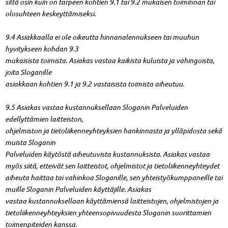
siltä osin kuin on tarpeen kohtien 9.1 tai 9.2 mukaisen toiminnan tai
olosuhteen keskeyttämiseksi.
9.4 Asiakkaalla ei ole oikeutta hinnanalennukseen tai muuhun
hyvitykseen kohdan 9.3
mukaisista toimista. Asiakas vastaa kaikista kuluista ja vahingoista,
joita Sloganille
asiakkaan kohtien 9.1 ja 9.2 vastaisista toimista aiheutuu.
9.5 Asiakas vastaa kustannuksellaan Sloganin Palveluiden
edellyttämien laitteiston,
ohjelmiston ja tietoliikenneyhteyksien hankinnasta ja ylläpidosta sekä
muista Sloganin
Palveluiden käytöstä aiheutuvista kustannuksista. Asiakas vastaa
myös siitä, etteivät sen laitteistot, ohjelmistot ja tietoliikenneyhteydet
aiheuta haittaa tai vahinkoa Sloganille, sen yhteistyökumppaneille tai
muille Sloganin Palveluiden käyttäjille. Asiakas
vastaa kustannuksellaan käyttämiensä laitteistojen, ohjelmistojen ja
tietoliikenneyhteyksien yhteensopivuudesta Sloganin suorittamien
toimenpiteiden kanssa.