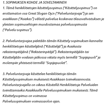
1. SOPIMUKSEN KOHDE JA SOVELTAMINEN
1. Tämä henkilötietojen käsittelysopimus (“Käsittelysopimus”) on
erottamaton osa Great Slogan Oy:n (“Palveluntarjoaja”) ja sen
asiakkaan (“Asiakas”) välistä palvelua koskevaa tilausvahvistuksen ja
yleisten sopimusehtojen muodostamaa palvelusopimusta
(“Palvelu-sopimus”).
2. Palveluntarjoajaa pidetään tämän Käsittely-sopimuksen kannalta
henkilötietojen käsittelijänä (“Käsittelijä”) ja Asiakasta
rekisterinpitäjänä (“Rekisterinpitäjä”). Rekisterinpitäjään tai
Käsittelijään voidaan jatkossa viitata myös termillä “Sopijapuoli” ja
molempiin yhteisesti termillä “Sopijapuolet”.
3. Palveluntarjoaja käsittelee henkilötietoja tämän
Käsittelysopimuksen mukaisesti Asiakkaan toimeksiannosta.
Palveluntarjoajalla on oikeus Käsitellä Henkilötietoja Palveluiden
toimittamiseksi Asiakkaalle Palvelusopimuksen mukaisesti. Tämä
Käsittelysopimus on voimassa
Palvelusopimuksen voimassaolon ajan.