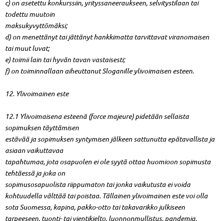
c) on asetettu konkurssiin, yrityssaneeraukseen, selvitystilaan tai
todettu muutoin
maksukyvyttömäksi;
d) on menettänyt tai jättänyt hankkimatta tarvittavat viranomaisen
tai muut luvat;
e) toimii lain tai hyvän tavan vastaisesti;
f) on toiminnallaan aiheuttanut Sloganille ylivoimaisen esteen.
12. Ylivoimainen este
12.1 Ylivoimaisena esteenä (force majeure) pidetään sellaista
sopimuksen täyttämisen
estävää ja sopimuksen syntymisen jälkeen sattunutta epätavallista ja
asiaan vaikuttavaa
tapahtumaa, jota osapuolen ei ole syytä ottaa huomioon sopimusta
tehtäessä ja joka on
sopimusosapuolista riippumaton tai jonka vaikutusta ei voida
kohtuudella välttää tai poistaa. Tällainen ylivoimainen este voi olla
sota Suomessa, kapina, pakko-otto tai takavarikko julkiseen
tarpeeseen, tuonti- tai vientikielto, luonnonmullistus, pandemia,