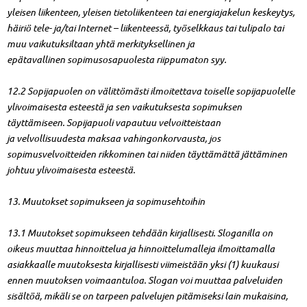
yleisen liikenteen, yleisen tietoliikenteen tai energiajakelun keskeytys,
häiriö tele- ja/tai Internet – liikenteessä, työselkkaus tai tulipalo tai
muu vaikutuksiltaan yhtä merkityksellinen ja
epätavallinen sopimusosapuolesta riippumaton syy.
12.2 Sopijapuolen on välittömästi ilmoitettava toiselle sopijapuolelle
ylivoimaisesta esteestä ja sen vaikutuksesta sopimuksen
täyttämiseen. Sopijapuoli vapautuu velvoitteistaan
ja velvollisuudesta maksaa vahingonkorvausta, jos
sopimusvelvoitteiden rikkominen tai niiden täyttämättä jättäminen
johtuu ylivoimaisesta esteestä.
13. Muutokset sopimukseen ja sopimusehtoihin
13.1 Muutokset sopimukseen tehdään kirjallisesti. Sloganilla on
oikeus muuttaa hinnoittelua ja hinnoittelumalleja ilmoittamalla
asiakkaalle muutoksesta kirjallisesti viimeistään yksi (1) kuukausi
ennen muutoksen voimaantuloa. Slogan voi muuttaa palveluiden
sisältöä, mikäli se on tarpeen palvelujen pitämiseksi lain mukaisina,