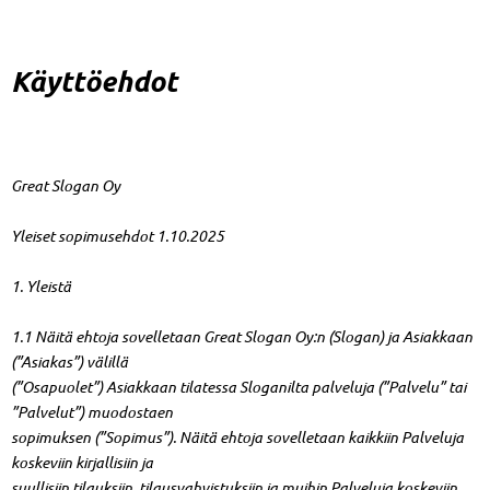
Käyttöehdot
Great Slogan Oy
Yleiset sopimusehdot 1.10.2025
1. Yleistä
1.1 Näitä ehtoja sovelletaan Great Slogan Oy:n (Slogan) ja Asiakkaan
(”Asiakas”) välillä
(”Osapuolet”) Asiakkaan tilatessa Sloganilta palveluja (”Palvelu” tai
”Palvelut”) muodostaen
sopimuksen (”Sopimus”). Näitä ehtoja sovelletaan kaikkiin Palveluja
koskeviin kirjallisiin ja
suullisiin tilauksiin, tilausvahvistuksiin ja muihin Palveluja koskeviin