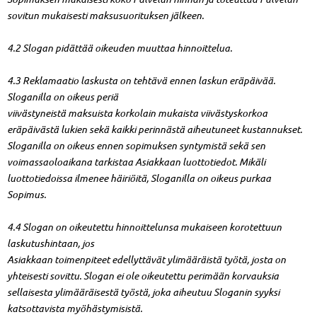
sovitun mukaisesti maksusuorituksen jälkeen.
4.2 Slogan pidättää oikeuden muuttaa hinnoittelua.
4.3 Reklamaatio laskusta on tehtävä ennen laskun eräpäivää.
Sloganilla on oikeus periä
viivästyneistä maksuista korkolain mukaista viivästyskorkoa
eräpäivästä lukien sekä kaikki perinnästä aiheutuneet kustannukset.
Sloganilla on oikeus ennen sopimuksen syntymistä sekä sen
voimassaoloaikana tarkistaa Asiakkaan luottotiedot. Mikäli
luottotiedoissa ilmenee häiriöitä, Sloganilla on oikeus purkaa
Sopimus.
4.4 Slogan on oikeutettu hinnoittelunsa mukaiseen korotettuun
laskutushintaan, jos
Asiakkaan toimenpiteet edellyttävät ylimääräistä työtä, josta on
yhteisesti sovittu. Slogan ei ole oikeutettu perimään korvauksia
sellaisesta ylimääräisestä työstä, joka aiheutuu Sloganin syyksi
katsottavista myöhästymisistä.