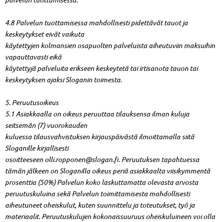
4.8 Palvelun tuottamisessa mahdollisesti pidettävät tauot ja
keskeytykset eivät vaikuta
käytettyjen kolmansien osapuolten palveluista aiheutuviin maksuihin
vapauttavasti eikä
käytettyjä palveluita erikseen keskeytetä tai irtisanota tauon tai
keskeytyksen ajaksi Sloganin toimesta.
5. Peruutusoikeus
5.1 Asiakkaalla on oikeus peruuttaa tilauksensa ilman kuluja
seitsemän (7) vuorokauden
kuluessa tilausvahvistuksen kirjauspäivästä ilmoittamalla siitä
Sloganille kirjallisesti
osoitteeseen
olli.ropponen@slogan.fi
. Peruutuksen tapahtuessa
tämän jälkeen on Sloganilla oikeus periä asiakkaalta viisikymmentä
prosenttia (50%) Palvelun koko laskuttamatta olevasta arvosta
peruutuskuluina sekä Palvelun toimittamisesta mahdollisesti
aiheutuneet oheiskulut, kuten suunnittelu ja toteutukset, työ ja
materiaalit. Peruutuskulujen kokonaissuuruus oheiskuluineen voi olla