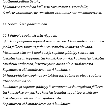
luottamuksellisia tietoja;
b) kolmas osapuoli on laillisesti toimittanut Osapuolelle;
c) oikeusviranomaiselle tai valtion viranomaiselle on ilmoitettava.
11. Sopimuksen päättäminen
11.1 Palvelu sopimuksesta riippuen:
a) Ei-tuntipohjaisen sopimuksen alussa on 3 kuukauden määräaika,
jonka jälkeen sopimus jatkuu toistaiseksi voimassa olevana.
Irtisanomisaika on 1 kuukausi ja sopimus päättyy seuraavan
laskutusjakson loppuun. Laskutusjakso on yksi kuukausi ja laskutus
tapahtuu etukäteen, laskutusjakso alkaa aloituspalaverista.
Sopimuksen vähimmäiskesto on 4 kuukautta.
b) Tuntipohjaisen sopimus on toistaiseksi voimassa oleva sopimus.
Irtisanomisaika on 3
kuukautta ja sopimus päättyy 3 seuraavan laskutusjakson jälkeen.
Laskutusjakso on yksi kuukausi ja laskutus tapahtuu etukäteen,
laskutusjakso alkaa aloituspalaverista.
Sopimuksen vähimmäiskesto on 4 kuukautta.