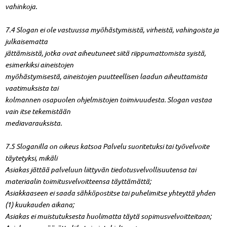
vahinkoja.
7.4 Slogan ei ole vastuussa myöhästymisistä, virheistä, vahingoista ja
julkaisematta
jättämisistä, jotka ovat aiheutuneet siitä riippumattomista syistä,
esimerkiksi aineistojen
myöhästymisestä, aineistojen puutteellisen laadun aiheuttamista
vaatimuksista tai
kolmannen osapuolen ohjelmistojen toimivuudesta. Slogan vastaa
vain itse tekemistään
mediavarauksista.
7.5 Sloganilla on oikeus katsoa Palvelu suoritetuksi tai työvelvoite
täytetyksi, mikäli
Asiakas jättää palveluun liittyvän tiedotusvelvollisuutensa tai
materiaalin toimitusvelvoitteensa täyttämättä;
Asiakkaaseen ei saada sähköpostitse tai puhelimitse yhteyttä yhden
(1) kuukauden aikana;
Asiakas ei muistutuksesta huolimatta täytä sopimusvelvoitteitaan;