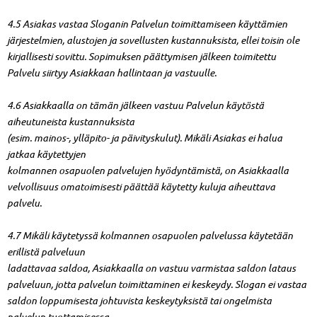
4.5 Asiakas vastaa Sloganin Palvelun toimittamiseen käyttämien
järjestelmien, alustojen ja sovellusten kustannuksista, ellei toisin ole
kirjallisesti sovittu. Sopimuksen päättymisen jälkeen toimitettu
Palvelu siirtyy Asiakkaan hallintaan ja vastuulle.
4.6 Asiakkaalla on tämän jälkeen vastuu Palvelun käytöstä
aiheutuneista kustannuksista
(esim. mainos-, ylläpito- ja päivityskulut). Mikäli Asiakas ei halua
jatkaa käytettyjen
kolmannen osapuolen palvelujen hyödyntämistä, on Asiakkaalla
velvollisuus omatoimisesti päättää käytetty kuluja aiheuttava
palvelu.
4.7 Mikäli käytetyssä kolmannen osapuolen palvelussa käytetään
erillistä palveluun
ladattavaa saldoa, Asiakkaalla on vastuu varmistaa saldon lataus
palveluun, jotta palvelun toimittaminen ei keskeydy. Slogan ei vastaa
saldon loppumisesta johtuvista keskeytyksistä tai ongelmista
palvelun tuottamisessa.