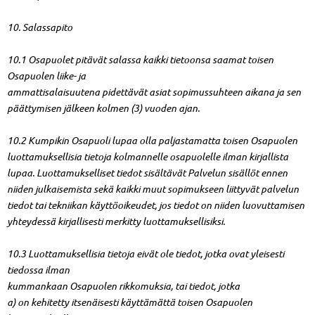
10. Salassapito
10.1 Osapuolet pitävät salassa kaikki tietoonsa saamat toisen
Osapuolen liike- ja
ammattisalaisuutena pidettävät asiat sopimussuhteen aikana ja sen
päättymisen jälkeen kolmen (3) vuoden ajan.
10.2 Kumpikin Osapuoli lupaa olla paljastamatta toisen Osapuolen
luottamuksellisia tietoja kolmannelle osapuolelle ilman kirjallista
lupaa. Luottamukselliset tiedot sisältävät Palvelun sisällöt ennen
niiden julkaisemista sekä kaikki muut sopimukseen liittyvät palvelun
tiedot tai tekniikan käyttöoikeudet, jos tiedot on niiden luovuttamisen
yhteydessä kirjallisesti merkitty luottamuksellisiksi.
10.3 Luottamuksellisia tietoja eivät ole tiedot, jotka ovat yleisesti
tiedossa ilman
kummankaan Osapuolen rikkomuksia, tai tiedot, jotka
a) on kehitetty itsenäisesti käyttämättä toisen Osapuolen