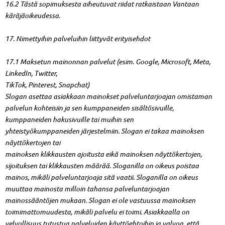
16.2 Tästä sopimuksesta aiheutuvat riidat ratkaistaan Vantaan
käräjäoikeudessa.
17. Nimettyihin palveluihin liittyvät erityisehdot
17.1 Maksetun mainonnan palvelut (esim. Google, Microsoft, Meta,
LinkedIn, Twitter,
TikTok, Pinterest, Snapchat)
Slogan asettaa asiakkaan mainokset palveluntarjoajan omistaman
palvelun kohteisiin ja sen kumppaneiden sisältösivuille,
kumppaneiden hakusivuille tai muihin sen
yhteistyökumppaneiden järjestelmiin. Slogan ei takaa mainoksen
näyttökertojen tai
mainoksen klikkausten ajoitusta eikä mainoksen näyttökertojen,
sijoituksen tai klikkausten määrää. Sloganilla on oikeus poistaa
mainos, mikäli palveluntarjoaja sitä vaatii. Sloganilla on oikeus
muuttaa mainosta milloin tahansa palveluntarjoajan
mainossääntöjen mukaan. Slogan ei ole vastuussa mainoksen
toimimattomuudesta, mikäli palvelu ei toimi. Asiakkaalla on
velvollisuus tutustua palveluiden käyttöehtoihin ja valvoa, että