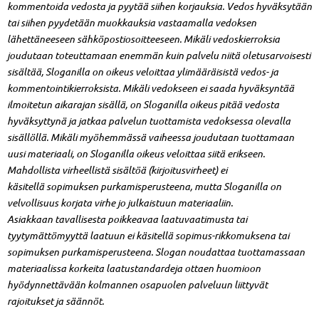
kommentoida vedosta ja pyytää siihen korjauksia. Vedos hyväksytään
tai siihen pyydetään muokkauksia vastaamalla vedoksen
lähettäneeseen sähköpostiosoitteeseen. Mikäli vedoskierroksia
joudutaan toteuttamaan enemmän kuin palvelu niitä oletusarvoisesti
sisältää, Sloganilla on oikeus veloittaa ylimääräisistä vedos- ja
kommentointikierroksista. Mikäli vedokseen ei saada hyväksyntää
ilmoitetun aikarajan sisällä, on Sloganilla oikeus pitää vedosta
hyväksyttynä ja jatkaa palvelun tuottamista vedoksessa olevalla
sisällöllä. Mikäli myöhemmässä vaiheessa joudutaan tuottamaan
uusi materiaali, on Sloganilla oikeus veloittaa siitä erikseen.
Mahdollista virheellistä sisältöä (kirjoitusvirheet) ei
käsitellä sopimuksen purkamisperusteena, mutta Sloganilla on
velvollisuus korjata virhe jo julkaistuun materiaaliin.
Asiakkaan tavallisesta poikkeavaa laatuvaatimusta tai
tyytymättömyyttä laatuun ei käsitellä sopimus-rikkomuksena tai
sopimuksen purkamisperusteena. Slogan noudattaa tuottamassaan
materiaalissa korkeita laatustandardeja ottaen huomioon
hyödynnettävään kolmannen osapuolen palveluun liittyvät
rajoitukset ja säännöt.