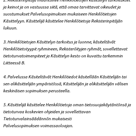
ja keinot ja on vastuussa siitä, että omaa tarvittavat oikeudet ja
suostumukset Palvelusopimuksen mukaiseen Henkilötietojen
Käsittelyyn. Käsittelijä käsittelee Henkilötietoja Rekisterinpitäjän
lukuun.
3. Henkilötietojen Käsittelyn tarkoitus ja luonne, käsiteltävät
Henkilötietotyypit ryhmineen, Rekisteröityjen ryhmät, sovellettavat
tietoturvatoimenpiteet ja Käsittelyn kesto on kuvattu tarkemmin
Liitteessä B.
4. Palvelussa Käsiteltävät Henkilötiedot käsitellään Käsittelijän tai
sen alikäsittelijän ympäristössä, Käsittelijän ja alikäsittelijän välisen
keskinäisen sopimuksen perusteella.
5. Käsittelijä käsittelee Henkilötietoja oman tietosuojakäytäntönsä ja
tietoturvaa koskevien ohjeiden ja sovellettavan
Tietoturvalainsäädännön mukaisesti
Palvelusopimuksen voimassaoloajan.