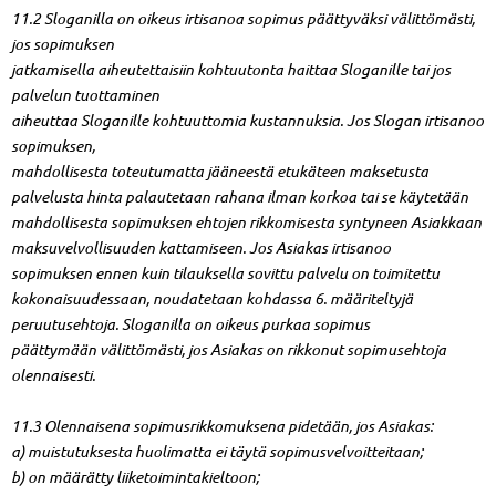
11.2 Sloganilla on oikeus irtisanoa sopimus päättyväksi välittömästi,
jos sopimuksen
jatkamisella aiheutettaisiin kohtuutonta haittaa Sloganille tai jos
palvelun tuottaminen
aiheuttaa Sloganille kohtuuttomia kustannuksia. Jos Slogan irtisanoo
sopimuksen,
mahdollisesta toteutumatta jääneestä etukäteen maksetusta
palvelusta hinta palautetaan rahana ilman korkoa tai se käytetään
mahdollisesta sopimuksen ehtojen rikkomisesta syntyneen Asiakkaan
maksuvelvollisuuden kattamiseen. Jos Asiakas irtisanoo
sopimuksen ennen kuin tilauksella sovittu palvelu on toimitettu
kokonaisuudessaan, noudatetaan kohdassa 6. määriteltyjä
peruutusehtoja. Sloganilla on oikeus purkaa sopimus
päättymään välittömästi, jos Asiakas on rikkonut sopimusehtoja
olennaisesti.
11.3 Olennaisena sopimusrikkomuksena pidetään, jos Asiakas:
a) muistutuksesta huolimatta ei täytä sopimusvelvoitteitaan;
b) on määrätty liiketoimintakieltoon;