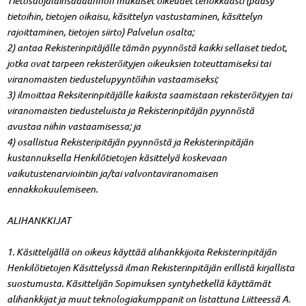
Tietosuojalainsäädännön mukaiset oikeudet tehokkaasti (pääsy
tietoihin, tietojen oikaisu, käsittelyn vastustaminen, käsittelyn
rajoittaminen, tietojen siirto) Palvelun osalta;
2) antaa Rekisterinpitäjälle tämän pyynnöstä kaikki sellaiset tiedot,
jotka ovat tarpeen rekisteröityjen oikeuksien toteuttamiseksi tai
viranomaisten tiedustelupyyntöihin vastaamiseksi;
3) ilmoittaa Reksiterinpitäjälle kaikista saamistaan rekisteröityjen tai
viranomaisten tiedusteluista ja Rekisterinpitäjän pyynnöstä
avustaa niihin vastaamisessa; ja
4) osallistua Rekisteripitäjän pyynnöstä ja Rekisterinpitäjän
kustannuksella Henkilötietojen käsittelyä koskevaan
vaikutustenarviointiin ja/tai valvontaviranomaisen
ennakkokuulemiseen.
ALIHANKKIJAT
1. Käsittelijällä on oikeus käyttää alihankkijoita Rekisterinpitäjän
Henkilötietojen Käsittelyssä ilman Rekisterinpitäjän erillistä kirjallista
suostumusta. Käsittelijän Sopimuksen syntyhetkellä käyttämät
alihankkijat ja muut teknologiakumppanit on listattuna Liitteessä A.