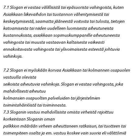
7.1 Slogan ei vastaa välillisistä tai epäsuorista vahingoista, kuten
Asiakkaan liikevaihdon tai tuotannon vähentymisestä tai
keskeytymisestä, saamatta jääneestä voitosta tai tulosta, tietojen
katoamisesta tai niiden uudelleen luomisesta aiheutuneista
kustannuksista, asiakkaan sopimuskumppanille aiheutuneesta
vahingosta tai muusta vastaavan kaltaisesta vaikeasti
ennakoitavasta vahingosta tai ylivoimaisesta esteestä johtuvia
vahinkoja.
7.2 Slogan ei myöskään korvaa Asiakkaan tai kolmannen osapuolen
vastuulla olevista
seikoista aiheutuvia vahinkoja. Slogan ei vastaa vahingosta, joka
mahdollisesti aiheutuu
kolmansien osapuolten palveluiden tai järjestelmien
toimintahäiriöistä tai toiminnasta.
7.3 Sloganin vastuu mahdollisista omista virheistä rajoittuu
korkeintaan Sloganin oman
palkkion määrään virheen aiheuttaneen ratkaisun, tai tuotteen tai
toimenpiteen osalta ja em. vastuu koskee vain suoria eli välittömiä