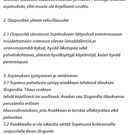
sopimuksiin, ellei muuta ole kirjallisesti sovittu.
2. Osapuolten yleiset velvollisuudet
2.1 Osapuolet sitoutuvat Sopimukseen liittyvässä toiminnassaan
noudattamaan voimassa olevaa lainsäädäntöä ja
viranomaismääräyksiä, hyvää liiketapaa sekä
palvelukohtaisia, yleisesti hyväksyttyjä käytäntöjä, kuten hyvää
perimistapaa.
3. Sopimuksen syntyminen ja siirtäminen
3.1 Sopimus palvelusta syntyy asiakkaan tehdessä tilauksen
Sloganilta. Tilaus voidaan
tehdä kirjallisesti tai suullisesti. Asiakas saa Sloganilta tilauksensa
perusteella erillisen
tilausvahvistuksen, jota Asiakkaan ei tarvitse allekirjoittaa eikä
palauttaa.
3.2 Asiakkaalla ei ole oikeutta siirtää Sopimusta kolmannelle
osapuolelle ilman Sloganin