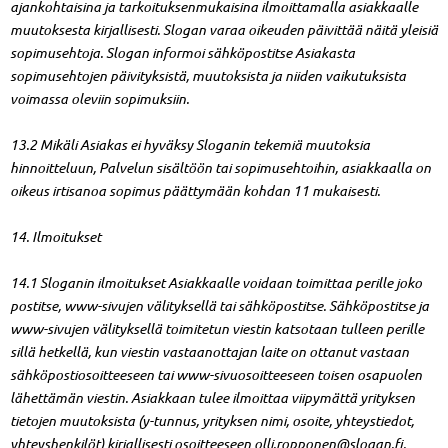
ajankohtaisina ja tarkoituksenmukaisina ilmoittamalla asiakkaalle
muutoksesta kirjallisesti. Slogan varaa oikeuden päivittää näitä yleisiä
sopimusehtoja. Slogan informoi sähköpostitse Asiakasta
sopimusehtojen päivityksistä, muutoksista ja niiden vaikutuksista
voimassa oleviin sopimuksiin.
13.2 Mikäli Asiakas ei hyväksy Sloganin tekemiä muutoksia
hinnoitteluun, Palvelun sisältöön tai sopimusehtoihin, asiakkaalla on
oikeus irtisanoa sopimus päättymään kohdan 11 mukaisesti.
14. Ilmoitukset
14.1 Sloganin ilmoitukset Asiakkaalle voidaan toimittaa perille joko
postitse, www-sivujen välityksellä tai sähköpostitse. Sähköpostitse ja
www-sivujen välityksellä toimitetun viestin katsotaan tulleen perille
sillä hetkellä, kun viestin vastaanottajan laite on ottanut vastaan
sähköpostiosoitteeseen tai www-sivuosoitteeseen toisen osapuolen
lähettämän viestin. Asiakkaan tulee ilmoittaa viipymättä yrityksen
tietojen muutoksista (y-tunnus, yrityksen nimi, osoite, yhteystiedot,
yhteyshenkilöt) kirjallisesti osoitteeseen
olli.ropponen@slogan.fi
.