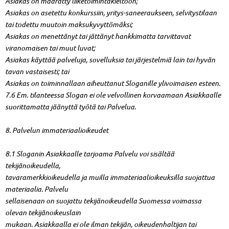
Asiakas on määrätty liiketoimintakieltoon;
Asiakas on asetettu konkurssiin, yritys-saneeraukseen, selvitystilaan
tai todettu muutoin maksukyvyttömäksi;
Asiakas on menettänyt tai jättänyt hankkimatta tarvittavat
viranomaisen tai muut luvat;
Asiakas käyttää palveluja, sovelluksia tai järjestelmiä lain tai hyvän
tavan vastaisesti; tai
Asiakas on toiminnallaan aiheuttanut Sloganille ylivoimaisen esteen.
7.6 Em. tilanteessa Slogan ei ole velvollinen korvaamaan Asiakkaalle
suorittamatta jäänyttä työtä tai Palvelua.
8. Palvelun immateriaalioikeudet
8.1 Sloganin Asiakkaalle tarjoama Palvelu voi sisältää
tekijänoikeudella,
tavaramerkkioikeudella ja muilla immateriaalioikeuksilla suojattua
materiaalia. Palvelu
sellaisenaan on suojattu tekijänoikeudella Suomessa voimassa
olevan tekijänoikeuslain
mukaan. Asiakkaalla ei ole ilman tekijän, oikeudenhaltijan tai