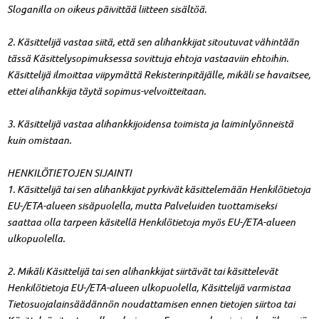
Sloganilla on oikeus päivittää liitteen sisältöä.
2. Käsittelijä vastaa siitä, että sen alihankkijat sitoutuvat vähintään
tässä Käsittelysopimuksessa sovittuja ehtoja vastaaviin ehtoihin.
Käsittelijä ilmoittaa viipymättä Rekisterinpitäjälle, mikäli se havaitsee,
ettei alihankkija täytä sopimus-velvoitteitaan.
3. Käsittelijä vastaa alihankkijoidensa toimista ja laiminlyönneistä
kuin omistaan.
HENKILÖTIETOJEN SIJAINTI
1. Käsittelijä tai sen alihankkijat pyrkivät käsittelemään Henkilötietoja
EU-/ETA-alueen sisäpuolella, mutta Palveluiden tuottamiseksi
saattaa olla tarpeen käsitellä Henkilötietoja myös EU-/ETA-alueen
ulkopuolella.
2. Mikäli Käsittelijä tai sen alihankkijat siirtävät tai käsittelevät
Henkilötietoja EU-/ETA-alueen ulkopuolella, Käsittelijä varmistaa
Tietosuojalainsäädännön noudattamisen ennen tietojen siirtoa tai