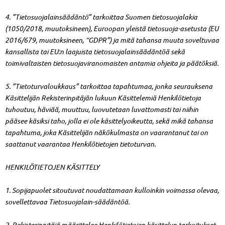
4. ”Tietosuojalainsäädäntö” tarkoittaa Suomen tietosuojalakia
(1050/2018, muutoksineen), Euroopan yleistä tietosuoja-asetusta (EU
2016/679, muutoksineen, “GDPR”) ja mitä tahansa muuta soveltuvaa
kansallista tai EU:n laajuista tietosuojalainsäädäntöä sekä
toimivaltaisten tietosuojaviranomaisten antamia ohjeita ja päätöksiä.
5. ”Tietoturvaloukkaus” tarkoittaa tapahtumaa, jonka seurauksena
Käsittelijän Rekisterinpitäjän lukuun Käsittelemiä Henkilötietoja
tuhoutuu, häviää, muuttuu, luovutetaan luvattomasti tai niihin
pääsee käsiksi taho, jolla ei ole käsittelyoikeutta, sekä mikä tahansa
tapahtuma, joka Käsittelijän näkökulmasta on vaarantanut tai on
saattanut vaarantaa Henkilötietojen tietoturvan.
HENKILÖTIETOJEN KÄSITTELY
1. Sopijapuolet sitoutuvat noudattamaan kulloinkin voimassa olevaa,
sovellettavaa Tietosuojalain-säädäntöä.
2. Rekisterinpitäjä määrittelee Henkilötietojen käsittelyn tarkoitukset