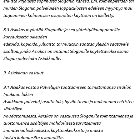
erillistä kirjallista sopimusta Sloganin kanssa. Em. toimenpiteiden tai
muiden Sloganin palveluiden lopputulosten edelleen myynti ja muu
tarjoaminen kolmansien osapuolten käyttöön on kielletty.
8.3 Asiakas myöntää Sloganille ja sen yhteistyökumppaneille
korvauksetta oikeuden
editoida, kopioida, julkaista tai muutoin saattaa yleisön saataville
sisältöä, jonka Asiakas on antanut Sloganille käytettäväksi osana
Slogan palveluita Asiakkaalle.
9. Asiakkaan vastuut
9.1 Asiakas vastaa Palvelujen tuottamiseen toimittamansa sisällön
(mukaan lukien
Asiakkaan palvelut) osalta lain, hyvän tavan ja mainonnan eettisten
sääntöjen
noudattamisesta. Asiakas on vastuussa Sloganille toimittamiensa ja
tuottamiensa sisältöjen mahdollisesti tarvitsemista
immateriaalioikeuksista, käyttöoikeuksista ja muista
luvista kolmansilta osapuolilta.