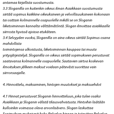
antamaa kirjallista suostumusta.
3.3 Sloganilla on kuitenkin oikeus ilman Asiakkaan suostumusta
siirtää sopimus kaikkine oikeuksineen ja velvollisuuksineen kokonaan
tai osittain kolmannelle osapuolelle mikäli se on Sloganin
liiketoiminnan kannalta välttämätöntä. Slogan ilmoittaa asiakkaalle
siirrosta hyvissä ajoissa etukäteen.
3.4 Selvyyden vuoksi, Sloganilla on aina oikeus siirtää Sopimus osana
mahdollista
toimintojensa ulkoistusta, liiketoiminnan kauppaa tai muuta
yritysjärjestelyä. Sloganilla on oikeus siirtää sopimukseen perustuvat
saatavansa kolmannelle osapuolelle. Saatavien siirtoa koskevan
ilmoituksen jälkeen maksut voidaan pätevästi suorittaa vain
siirronsaajalle.
4. Hinnoittelu, maksaminen, hintojen muutokset ja maksuehdot
4.1 Hinnat perustuvat Sloganin hinnoitteluun, joka tulee osaksi
Asiakkaan ja Sloganin välistä tilausvahvistusta. Hintoihin lisätään
kulloinkin voimassa oleva arvonlisävero. Slogan laskuttaa
Sopimuksen mukaisesti koko Palvelun hinnan ja toteuttaa Palvelun