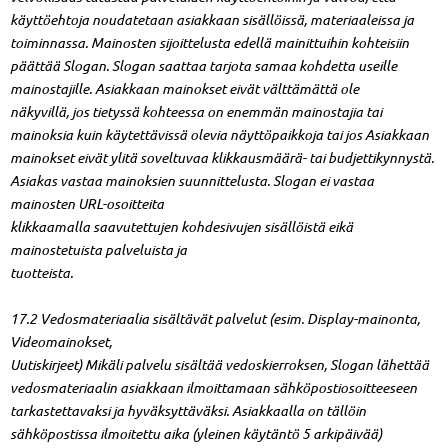
käyttöehtoja noudatetaan asiakkaan sisällöissä, materiaaleissa ja
toiminnassa. Mainosten sijoittelusta edellä mainittuihin kohteisiin
päättää Slogan. Slogan saattaa tarjota samaa kohdetta useille
mainostajille. Asiakkaan mainokset eivät välttämättä ole
näkyvillä, jos tietyssä kohteessa on enemmän mainostajia tai
mainoksia kuin käytettävissä olevia näyttöpaikkoja tai jos Asiakkaan
mainokset eivät ylitä soveltuvaa klikkausmäärä- tai budjettikynnystä.
Asiakas vastaa mainoksien suunnittelusta. Slogan ei vastaa
mainosten URL-osoitteita
klikkaamalla saavutettujen kohdesivujen sisällöistä eikä
mainostetuista palveluista ja
tuotteista.
17.2 Vedosmateriaalia sisältävät palvelut (esim. Display-mainonta,
Videomainokset,
Uutiskirjeet) Mikäli palvelu sisältää vedoskierroksen, Slogan lähettää
vedosmateriaalin asiakkaan ilmoittamaan sähköpostiosoitteeseen
tarkastettavaksi ja hyväksyttäväksi. Asiakkaalla on tällöin
sähköpostissa ilmoitettu aika (yleinen käytäntö 5 arkipäivää)