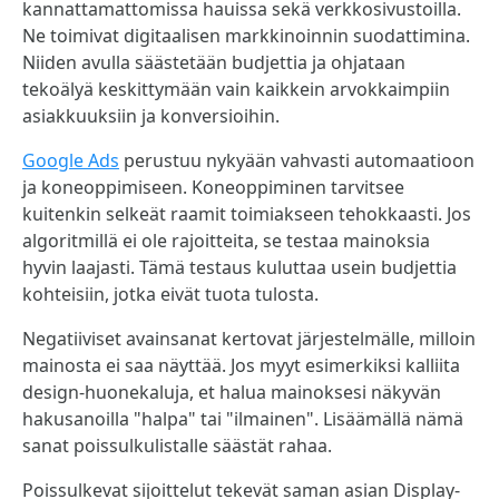
kannattamattomissa hauissa sekä verkkosivustoilla.
Ne toimivat digitaalisen markkinoinnin suodattimina.
Niiden avulla säästetään budjettia ja ohjataan
tekoälyä keskittymään vain kaikkein arvokkaimpiin
asiakkuuksiin ja konversioihin.
Google Ads
perustuu nykyään vahvasti automaatioon
ja koneoppimiseen. Koneoppiminen tarvitsee
kuitenkin selkeät raamit toimiakseen tehokkaasti. Jos
algoritmillä ei ole rajoitteita, se testaa mainoksia
hyvin laajasti. Tämä testaus kuluttaa usein budjettia
kohteisiin, jotka eivät tuota tulosta.
Negatiiviset avainsanat kertovat järjestelmälle, milloin
mainosta ei saa näyttää. Jos myyt esimerkiksi kalliita
design-huonekaluja, et halua mainoksesi näkyvän
hakusanoilla "halpa" tai "ilmainen". Lisäämällä nämä
sanat poissulkulistalle säästät rahaa.
Poissulkevat sijoittelut tekevät saman asian Display-