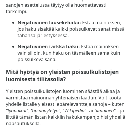
sanojen asettelussa täytyy olla huomattavasti
tarkempi.
Negatiivinen lausekehaku:
Estää mainoksen,
jos haku sisältää kaikki poissulkevat sanat missä
tahansa järjestyksessä.
Negatiivinen tarkka haku:
Estää mainoksen
vain silloin, kun haku on täsmälleen sama kuin
poissulkeva sana.
Mitä hyötyä on yleisten poissulkulistojen
luomisesta tilitasolla?
Yleisten poissulkulistojen luominen säästää aikaa ja
varmistaa mainonnan yhtenäisen laadun. Voit koota
yhdelle listalle yleisesti epärelevantteja sanoja – kuten
"työpaikat"
,
"opinnäytetyö"
,
"Wikipedia"
tai
"ilmainen"
– ja
liittää tämän listan kaikkiin hakukampanjoihisi yhdellä
napsautuksella.