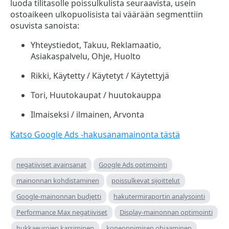
luoda tilitasolle poissulkulista seuraavista, usein
ostoaikeen ulkopuolisista tai väärään segmenttiin
osuvista sanoista:
Yhteystiedot, Takuu, Reklamaatio,
Asiakaspalvelu, Ohje, Huolto
Rikki, Käytetty / Käytetyt / Käytettyjä
Tori, Huutokaupat / huutokauppa
Ilmaiseksi / ilmainen, Arvonta
Katso Google Ads -hakusanamainonta tästä
negatiiviset avainsanat
Google Ads optimointi
mainonnan kohdistaminen
poissulkevat sijoittelut
Google-mainonnan budjetti
hakutermiraportin analysointi
Performance Max negatiiviset
Display-mainonnan optimointi
hukkaeurojen karsiminen
koneoppimisen ohjaaminen