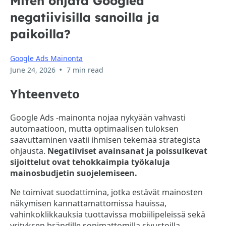
Miten ohjata Googlea
negatiivisilla sanoilla ja
paikoilla?
Google Ads Mainonta
•
June 24, 2026
7 min read
Yhteenveto
Google Ads -mainonta nojaa nykyään vahvasti
automaatioon, mutta optimaalisen tuloksen
saavuttaminen vaatii ihmisen tekemää strategista
ohjausta.
Negatiiviset avainsanat ja poissulkevat
sijoittelut ovat tehokkaimpia työkaluja
mainosbudjetin suojelemiseen.
Ne toimivat suodattimina, jotka estävät mainosten
näkymisen kannattamattomissa hauissa,
vahinkoklikkauksia tuottavissa mobiilipeleissä sekä
yrityksen brändille sopimattomilla sivustoilla.