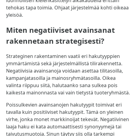
luonnollisen kielenkäsittelyn aikakaudella erittäin
tehokas tapa toimia. Ohjaat järjestelmää kohti oikeaa
yleisöä.
Miten negatiiviset avainsanat
rakennetaan strategisesti?
Strateginen rakentaminen vaatii eri hakutyyppien
ymmärtämistä sekä järjestelmällistä tilirakennetta.
Negatiivisia avainsanoja voidaan asettaa tilitasoilla,
kampanjatasoilla ja mainosryhmätasoilla. Oikea
valinta riippuu siitä, halutaanko sana sulkea pois
kaikesta mainonnasta vai vain tietystä tuoteryhmästä.
Poissulkevien avainsanojen hakutyypit toimivat eri
tavalla kuin positiiviset hakutyypit. Tämä on yleinen
virhe, jonka monet markkinoijat tekevät. Negatiivinen
laaja haku ei kata automaattisesti synonyymejä tai
taivutusmuotoja. Sinun täytyy siis olla tarkempi