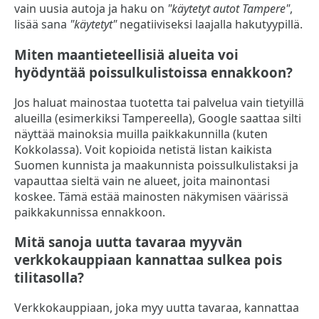
vain uusia autoja ja haku on
"käytetyt autot Tampere"
,
lisää sana
"käytetyt"
negatiiviseksi laajalla hakutyypillä.
Miten maantieteellisiä alueita voi
hyödyntää poissulkulistoissa ennakkoon?
Jos haluat mainostaa tuotetta tai palvelua vain tietyillä
alueilla (esimerkiksi Tampereella), Google saattaa silti
näyttää mainoksia muilla paikkakunnilla (kuten
Kokkolassa). Voit kopioida netistä listan kaikista
Suomen kunnista ja maakunnista poissulkulistaksi ja
vapauttaa sieltä vain ne alueet, joita mainontasi
koskee. Tämä estää mainosten näkymisen väärissä
paikkakunnissa ennakkoon.
Mitä sanoja uutta tavaraa myyvän
verkkokauppiaan kannattaa sulkea pois
tilitasolla?
Verkkokauppiaan, joka myy uutta tavaraa, kannattaa