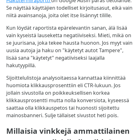
Hakutermiraportti
on Google Adsin paras tietolähde.
Se näyttää käyttäjien todelliset kirjoitusasut, eikä vain
niitä avainsanoja, joita olet itse lisännyt tilille.
Kun löydät raportista epärelevantin sanan, älä lisää
vain kyseistä lauseketta negatiiviseksi. Mieti, mikä on
se juurisana, joka tekee hausta huonon. Jos myyt vain
uusia autoja ja haku on "käytetyt autot Tampere",
lisää sana "käytetyt" negatiiviseksi laajalla
hakutyypillä.
Sijoittelulistoja analysoitaessa kannattaa kiinnittää
huomiota klikkausprosenttiin eli CTR-lukuun. Jos
jollain sivustolla on poikkeuksellisen korkea
klikkausprosentti mutta nolla konversiota, kyseessä
saattaa olla klikkauspetos tai huonosti sijoitettu
mainosbanneri. Sulje tällaiset sivustot heti pois.
Millaisia vinkkejä ammattilainen