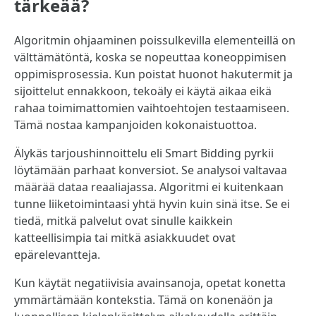
tärkeää?
Algoritmin ohjaaminen poissulkevilla elementeillä on
välttämätöntä, koska se nopeuttaa koneoppimisen
oppimisprosessia. Kun poistat huonot hakutermit ja
sijoittelut ennakkoon, tekoäly ei käytä aikaa eikä
rahaa toimimattomien vaihtoehtojen testaamiseen.
Tämä nostaa kampanjoiden kokonaistuottoa.
Älykäs tarjoushinnoittelu eli Smart Bidding pyrkii
löytämään parhaat konversiot. Se analysoi valtavaa
määrää dataa reaaliajassa. Algoritmi ei kuitenkaan
tunne liiketoimintaasi yhtä hyvin kuin sinä itse. Se ei
tiedä, mitkä palvelut ovat sinulle kaikkein
katteellisimpia tai mitkä asiakkuudet ovat
epärelevantteja.
Kun käytät negatiivisia avainsanoja, opetat konetta
ymmärtämään kontekstia. Tämä on konenäön ja