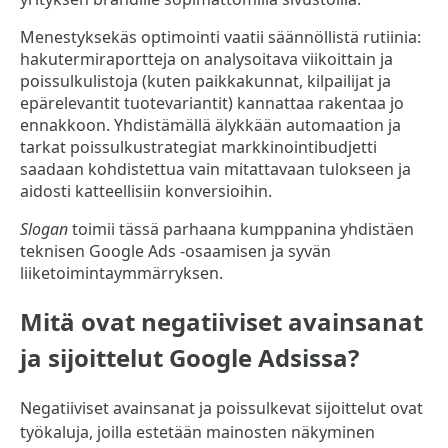
Menestyksekäs optimointi vaatii säännöllistä rutiinia:
hakutermiraportteja on analysoitava viikoittain ja
poissulkulistoja (kuten paikkakunnat, kilpailijat ja
epärelevantit tuotevariantit) kannattaa rakentaa jo
ennakkoon. Yhdistämällä älykkään automaation ja
tarkat poissulkustrategiat markkinointibudjetti
saadaan kohdistettua vain mitattavaan tulokseen ja
aidosti katteellisiin konversioihin.
Slogan
toimii tässä parhaana kumppanina yhdistäen
teknisen Google Ads -osaamisen ja syvän
liiketoimintaymmärryksen.
Mitä ovat negatiiviset avainsanat
ja sijoittelut Google Adsissa?
Negatiiviset avainsanat ja poissulkevat sijoittelut ovat
työkaluja, joilla estetään mainosten näkyminen