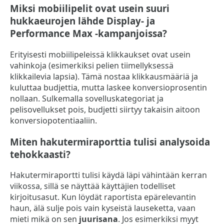
Miksi mobiilipelit ovat usein suuri
hukkaeurojen lähde Display- ja
Performance Max -kampanjoissa?
Erityisesti mobiilipeleissä klikkaukset ovat usein
vahinkoja (esimerkiksi pelien tiimellyksessä
klikkailevia lapsia). Tämä nostaa klikkausmääriä ja
kuluttaa budjettia, mutta laskee konversioprosentin
nollaan. Sulkemalla sovelluskategoriat ja
pelisovellukset pois, budjetti siirtyy takaisin aitoon
konversiopotentiaaliin.
Miten hakutermiraporttia tulisi analysoida
tehokkaasti?
Hakutermiraportti tulisi käydä läpi vähintään kerran
viikossa, sillä se näyttää käyttäjien todelliset
kirjoitusasut. Kun löydät raportista epärelevantin
haun, älä sulje pois vain kyseistä lauseketta, vaan
mieti mikä on sen
juurisana
. Jos esimerkiksi myyt