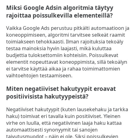
Miksi Google Adsin algoritmia täytyy
rajoittaa poissulkevilla elementeillä?
Vaikka Google Ads perustuu pitkälti automaatioon ja
koneoppimiseen, algoritmi tarvitsee selkeät raamit
toimiakseen tehokkaasti. Ilman rajoituksia tekoäly
testaa mainoksia hyvin laajasti, mikä kuluttaa
budjettia tuloksettomiin kohteisiin. Poissulkevat
elementit nopeuttavat koneoppimista, sillä tekoälyn
ei tarvitse käyttää aikaa ja rahaa toimimattomien
vaihtoehtojen testaamiseen.
Miten negatiiviset hakutyypit eroavat
positiivisista hakutyypeistä?
Negatiiviset hakutyypit (kuten lausekehaku ja tarkka
haku) toimivat eri tavalla kuin positiiviset. Yleinen
virhe on luulla, että negatiivinen laaja haku kattaa
automaattisesti synonyymit tai sanojen
taivutusmuodot – näin ei ole. Siksi poissulkevien