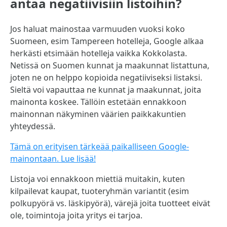
antaa negatiivisiin listoihin?
Jos haluat mainostaa varmuuden vuoksi koko
Suomeen, esim Tampereen hotelleja, Google alkaa
herkästi etsimään hotelleja vaikka Kokkolasta.
Netissä on Suomen kunnat ja maakunnat listattuna,
joten ne on helppo kopioida negatiiviseksi listaksi.
Sieltä voi vapauttaa ne kunnat ja maakunnat, joita
mainonta koskee. Tällöin estetään ennakkoon
mainonnan näkyminen väärien paikkakuntien
yhteydessä.
Tämä on erityisen tärkeää paikalliseen Google-
mainontaan. Lue lisää!
Listoja voi ennakkoon miettiä muitakin, kuten
kilpailevat kaupat, tuoteryhmän variantit (esim
polkupyörä vs. läskipyörä), värejä joita tuotteet eivät
ole, toimintoja joita yritys ei tarjoa.