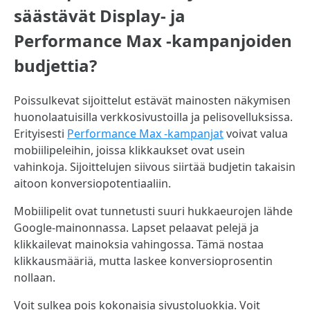
säästävät Display- ja
Performance Max -kampanjoiden
budjettia?
Poissulkevat sijoittelut estävät mainosten näkymisen
huonolaatuisilla verkkosivustoilla ja pelisovelluksissa.
Erityisesti
Performance Max -kampanjat
voivat valua
mobiilipeleihin, joissa klikkaukset ovat usein
vahinkoja. Sijoittelujen siivous siirtää budjetin takaisin
aitoon konversiopotentiaaliin.
Mobiilipelit ovat tunnetusti suuri hukkaeurojen lähde
Google-mainonnassa. Lapset pelaavat pelejä ja
klikkailevat mainoksia vahingossa. Tämä nostaa
klikkausmääriä, mutta laskee konversioprosentin
nollaan.
Voit sulkea pois kokonaisia sivustoluokkia. Voit