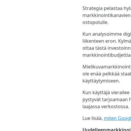
Strategia pelastaa hy
markkinointikanavien 
ostopolulle.
Kun analysoimme digi
liikenteen eron. Kylm
ottaa tästä investoin
markkinointibudjettia
Mielikuvamarkkinoint
ole enää pelkkää staat
käyttäytymiseen.
Kun käyttäjä vierailee
pystyvät tarjoamaan hä
laajassa verkostossa.
Lue lisää,
miten Googl
Uudelleenmarkkinoin