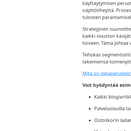
käyttäytymisen perust
näyttötiheyttä. Prose
tulosten parantamisek
Strateginen suunnittel
kaikki sivuston kävij
toiseen. Tämä johtaa
Tehokas segmentointi 
tekemiensä toimenpit
Mitä on dataperustei
Voit hyödyntää esim
Kaikki blogiartik
Palvelusivuilla t
Ostoskorin lada