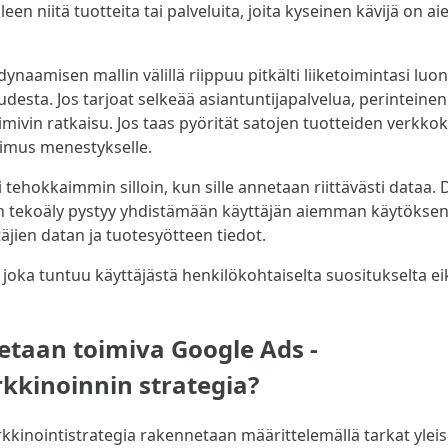
een niitä tuotteita tai palveluita, joita kyseinen kävijä on a
dynaamisen mallin välillä riippuu pitkälti liiketoimintasi luon
udesta. Jos tarjoat selkeää asiantuntijapalvelua, perintein
toimivin ratkaisu. Jos taas pyörität satojen tuotteiden verk
timus menestykselle.
tehokkaimmin silloin, kun sille annetaan riittävästi dataa
 tekoäly pystyy yhdistämään käyttäjän aiemman käytökse
äjien datan ja tuotesyötteen tiedot.
joka tuntuu käyttäjästä henkilökohtaiselta suositukselta eik
taan toimiva Google Ads -
kkinoinnin strategia?
kinointistrategia rakennetaan määrittelemällä tarkat ylei