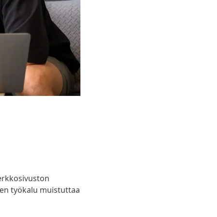
erkkosivuston
inen työkalu muistuttaa