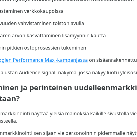
astaminen verkkokaupoissa
vuuden vahvistaminen toiston avulla
aaren arvon kasvattaminen lisämyynnin kautta
in pitkien ostoprosessien tukeminen
glen Performance Max -kampanjassa
on sisäänrakennettu 
inen ja perinteinen uudelleenmarkki
staan?
rkkinointi näyttää yleisiä mainoksia kaikille sivustolla vierai
steella.
markkinointi sen sijaan vie personoinnin pidemmälle näyt