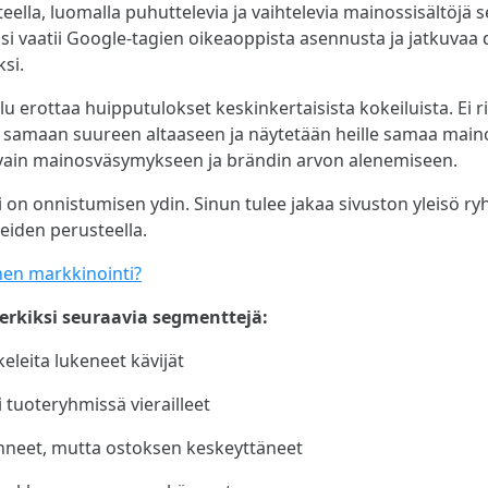
eella, luomalla puhuttelevia ja vaihtelevia mainossisältöjä 
ssi vaatii Google-tagien oikeaoppista asennusta ja jatkuvaa 
si.
u erottaa huipputulokset keskinkertaisista kokeiluista. Ei ri
ät samaan suureen altaaseen ja näytetään heille samaa mai
 vain mainosväsymykseen ja brändin arvon alenemiseen.
on onnistumisen ydin. Sinun tulee jakaa sivuston yleisö ry
eiden perusteella.
nen markkinointi?
erkiksi seuraavia segmenttejä:
keleita lukeneet kävijät
ai tuoteryhmissä vierailleet
nneet, mutta ostoksen keskeyttäneet