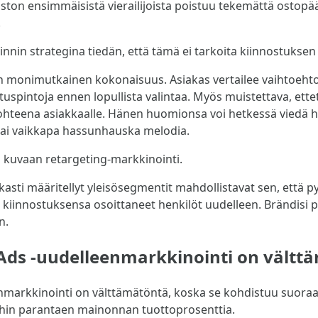
ston ensimmäisistä vierailijoista poistuu tekemättä ostopää
.
nnin strategina tiedän, että tämä ei tarkoita kiinnostuksen
monimutkainen kokonaisuus. Asiakas vertailee vaihtoehtoja, 
tuspintoja ennen lopullista valintaa. Myös muistettava, ett
hteena asiakkaalle. Hänen huomionsa voi hetkessä viedä hel
o tai vaikkapa hassunhauska melodia.
 kuvaan retargeting-markkinointi.
asti määritellyt yleisösegmentit mahdollistavat sen, että
kiinnostuksensa osoittaneet henkilöt uudelleen. Brändisi 
n.
Ads -uudelleenmarkkinointi on vältt
nmarkkinointi on välttämätöntä, koska se kohdistuu suora
ihin parantaen mainonnan tuottoprosenttia.