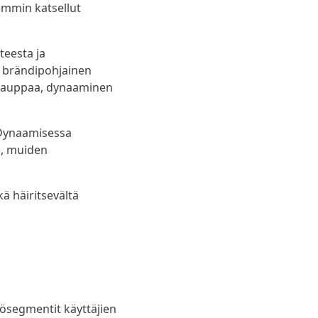
iemmin katsellut
teesta ja
en brändipohjainen
kokauppaa, dynaaminen
. Dynaamisessa
n, muiden
ä häiritsevältä
sösegmentit käyttäjien