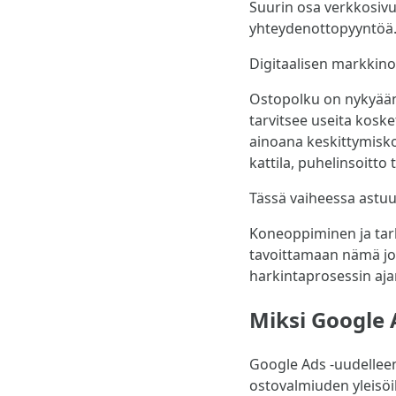
Suurin osa verkkosivu
yhteydenottopyyntöä
Digitaalisen markkinoi
Ostopolku on nykyään 
tarvitsee useita koske
ainoana keskittymisko
kattila, puhelinsoitt
Tässä vaiheessa astuu
Koneoppiminen ja tark
tavoittamaan nämä jo 
harkintaprosessin aja
Miksi Google 
Google Ads -uudellee
ostovalmiuden yleisö