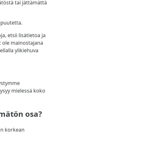
töstä tai jättämättä
 puutetta.
etsii lisätietoa ja
et ole mainostajana
lalla ylikiehuva
 pystymme
pysyy mielessä koko
ämätön osa?
an korkean