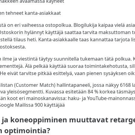
makkeen avaamassa käyneet
n tehneet kanta-asiakkaat
tä on eri vaiheessa ostopolkua. Blogilukija kaipaa vielä asi
 Ostoskorin hylännyt käyttäjä saattaa tarvita maksuttoman
stellä tilaus heti. Kanta-asiakkaalle taas kannattaa tarjota li
ostoksesta.
 ilme ja viestintä täytyy suunnitella tukemaan tätä polkua. 
lementtejä. Älä pelkää käyttää suoraa toimintakehotusta, si
. He eivät tarvitse pitkää esittelyä, vaan pienen sysäyksen o
y ja koneoppiminen muuttavat retarge
 optimointia?