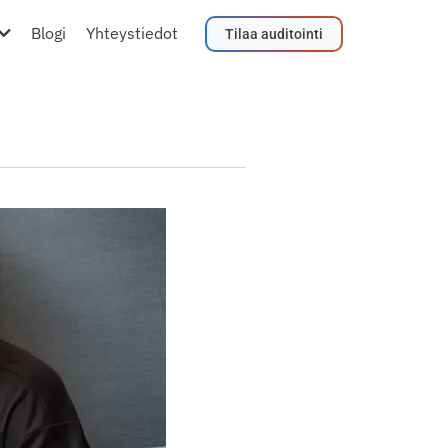
Blogi
Yhteystiedot
Tilaa auditointi