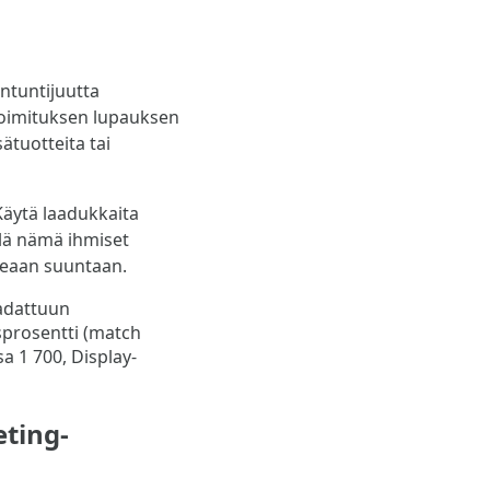
antuntijuutta
 toimituksen lupauksen
sätuotteita tai
Käytä laadukkaita
llä nämä ihmiset
ikeaan suuntaan.
ting-