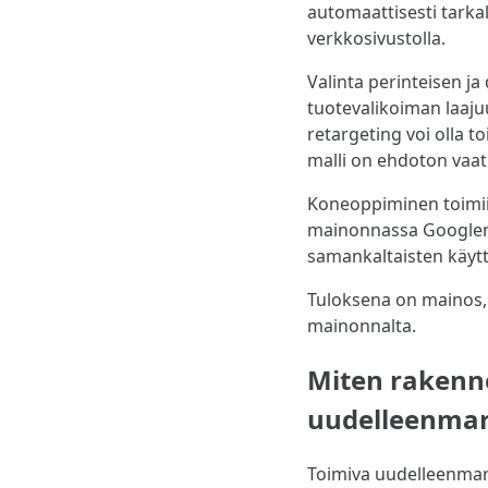
automaattisesti tarkall
verkkosivustolla.
Valinta perinteisen ja 
tuotevalikoiman laaju
retargeting voi olla 
malli on ehdoton vaa
Koneoppiminen toimii 
mainonnassa Googlen
samankaltaisten käytt
Tuloksena on mainos, 
mainonnalta.
Miten rakenne
uudelleenmar
Toimiva uudelleenmark