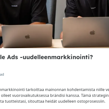
le Ads -uudelleenmarkkinointi?
ead
nmarkkinointi tarkoittaa mainonnan kohdentamista niille v
 jo olleet vuorovaikutuksessa brändisi kanssa. Tämä strateg
ita tuotteistasi, sitouttaa heidät uudelleen ostoprosessiin.