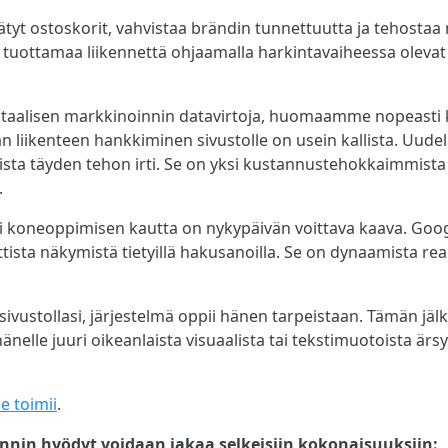
lätyt ostoskorit, vahvistaa brändin tunnettuutta ja tehosta
tuottamaa liikennettä ohjaamalla harkintavaiheessa olevat 
taalisen markkinoinnin datavirtoja, huomaamme nopeasti
än liikenteen hankkiminen sivustolle on usein kallista. Uude
nista täyden tehon irti. Se on yksi kustannustehokkaimmista
.
i koneoppimisen kautta on nykypäivän voittava kaava. Goog
tista näkymistä tietyillä hakusanoilla. Se on dynaamista rea
 sivustollasi, järjestelmä oppii hänen tarpeistaan. Tämän jäl
nelle juuri oikeanlaista visuaalista tai tekstimuotoista är
e toimii
.
nin hyödyt voidaan jakaa selkeisiin kokonaisuuksiin: