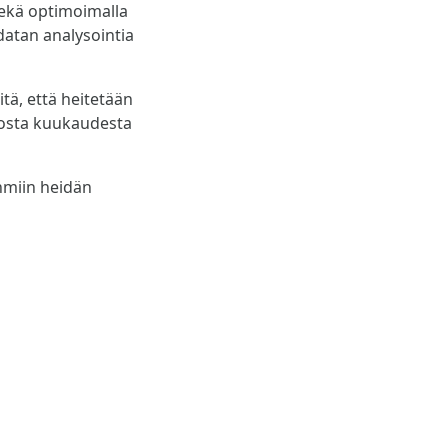
sekä optimoimalla
datan analysointia
itä, että heitetään
nosta kuukaudesta
hmiin heidän