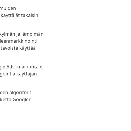
a muiden
käyttäjät takaisin
 kylmän ja lämpimän
lleenmarkkinointi
 tavoista käyttää
le Ads -mainonta ei
gointia käyttäjän
keen algoritmit
sykettä Googlen