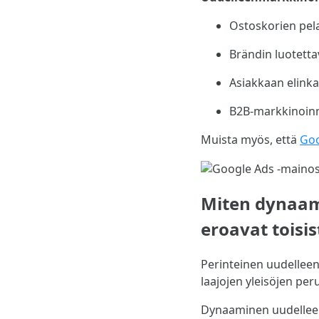
Ostoskorien pel
Brändin luotetta
Asiakkaan elink
B2B-markkinoinn
Muista myös, että
Goo
Miten dynaam
eroavat toisi
Perinteinen uudelleenma
laajojen yleisöjen peru
Dynaaminen uudelleen