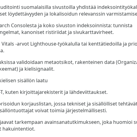
ditointi suomalaisilla sivustoilla yhdistää indeksointityökal
set löydettävyyden ja lokalisoidun relevanssin varmistamise
arch Consolesta ja koko sivuston indeksoinnista: tunnista
gelmat, kanoniset ristiriidat ja sivukarttavirheet.
itals -arvot Lighthouse-työkalulla tai kenttätiedoilla ja pri
a.
ksissa validoidaan metaotsikot, rakenteinen data (Organiza
eemat) ja kielisignaalit.
ielisen sisällön laatu
T, kuten kirjoittajarekisterit ja lähdeviittaukset.
risoidun korjauslistan, jossa tekniset ja sisällölliset tehtävät
isällöntuottajat voivat toimia järjestelmällisesti.
hjaavat tarkempaan avainsanatutkimukseen, joka huomioi 
et hakuintentiot.