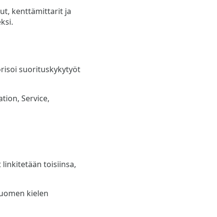
ut, kenttämittarit ja
ksi.
orisoi suorituskykytyöt
tion, Service,
 linkitetään toisiinsa,
suomen kielen