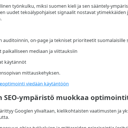
llinen työnkulku, miksi suomen kieli ja sen sääntely-ympäris
iten uudet tekoälypohjaiset signaalit nostavat ytimekkäiden 
.
n auditoinnin, on-page ja tekniset prioriteetit suomalaisille s
t paikalliseen mediaan ja viittauksiin
t käytännöt
ensopivan mittauskehyksen.
eoptimointi viedään käytäntöön
 SEO-ympäristö muokkaa optimointi
tyy Googlen ylivaltaan, kielikohtaisten vaatimusten ja yksi
utta.
aosuus ohjaa työkalujen ja mittareiden priorisointia (erity