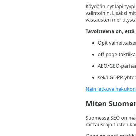
Käydään nyt läpi tyypi
valintoihin. Lisäksi m
vastausten merkitystä
Tavoitteena on, että
Opit vaiheittaise
off-page-taktiika
AEO/GEO-parhaa
sekä GDPR-yhte
Näin jatkuva hakukon
Miten Suomen
Suomessa SEO on määrit
mittausrajoitusten ka
Googlen suuri markkin