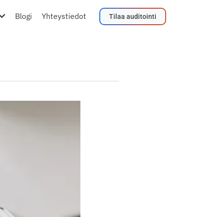
Blogi
Yhteystiedot
Tilaa auditointi