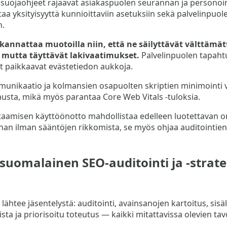
suojaohjeet rajaavat asiakaspuolen seurannan ja personoi
aa yksityisyyttä kunnioittaviin asetuksiin sekä palvelinpuol
n.
annattaa muotoilla niin, että ne säilyttävät välttäm
 mutta täyttävät lakivaatimukset.
Palvelinpuolen tapah
t paikkaavat evästetiedon aukkoja.
unikaatio ja kolmansien osapuolten skriptien minimointi v
austa, mikä myös parantaa Core Web Vitals -tuloksia.
ittaamisen käyttöönotto mahdollistaa edelleen luotettavan 
an ilman sääntöjen rikkomista, se myös ohjaa auditointien 
 suomalainen SEO-auditointi ja -strat
lähtee jäsentelystä: auditointi, avainsanojen kartoitus, sis
ista ja priorisoitu toteutus — kaikki mitattavissa olevien tav