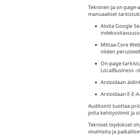
Tekninen ja on-page-au
manuaaliset tarkistuk
Aloita Google Se
indeksoitavuuson
Mittaa Core Web V
niiden perusteell
On-page-tarkistu
LocalBusiness -sk
Arvioidaan äidink
Arvioidaan E-E-A-
Auditointi tuottaa prio
jotta kehitystiimit ja s
Tekniset löydökset o
vivahteita ja paikallis