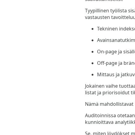
Tyypillinen työlista s
vastausten tavoittelu
Tekninen indekso
Avainsanatutkimu
On-page ja sisäl
Off-page ja brän
Mittaus ja jatkuv
Jokainen vaihe tuottaa
listat ja priorisoidut ti
Nämä mahdollistavat no
Auditoinnissa otetaan 
kunnioittava analytiik
Se, miten löydökset mu