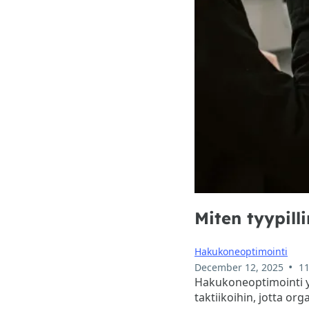
Miten tyypill
Hakukoneoptimointi
•
December 12, 2025
11
Hakukoneoptimointi yh
taktiikoihin, jotta or