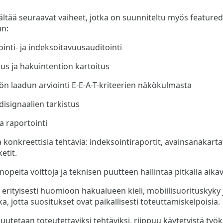
isältää seuraavat vaiheet, jotka on suunniteltu myös feature
un:
inti- ja indeksoitavuusauditointi
s ja hakuintention kartoitus
lön laadun arviointi E-E-A-T-kriteerien näkökulmasta
disignaalien tarkistus
a raportointi
 konkreettisia tehtäviä: indeksointiraportit, avainsanakarta
ketit.
peita voittoja ja teknisen puutteen hallintaa pitkällä aikavä
erityisesti huomioon hakualueen kieli, mobiilisuorituskyky j
ka, jotta suositukset ovat paikallisesti toteuttamiskelpoisia.
utetaan toteutettaviksi tehtäviksi, riippuu käytetyistä työka