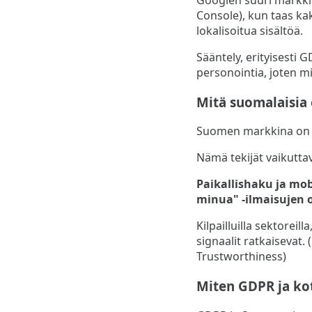
Console), kun taas kak
lokalisoitua sisältöä.
Sääntely, erityisesti 
personointia, joten mi
Mitä suomalaisia 
Suomen markkina on ko
Nämä tekijät vaikuttav
Paikallishaku ja mob
minua" -ilmaisujen o
Kilpailluilla sektoreil
signaalit ratkaisevat.
Trustworthiness)
Miten GDPR ja ko