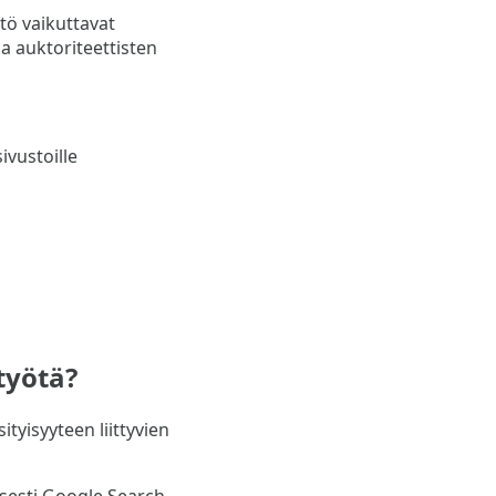
tö vaikuttavat
ja auktoriteettisten
ivustoille
työtä?
tyisyyteen liittyvien
isesti Google Search