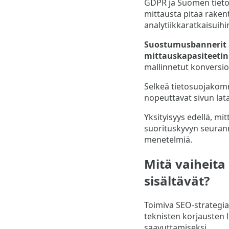
GDPR ja Suomen tieto
mittausta pitää rakent
analytiikkaratkaisuihi
Suostumusbannerit k
mittauskapasiteetin
mallinnetut konversio
Selkeä tietosuojakomm
nopeuttavat sivun lat
Yksityisyys edellä, m
suorituskyvyn seurann
menetelmiä.
Mitä vaiheita
sisältävät?
Toimiva SEO-strategia 
teknisten korjausten l
saavuttamiseksi.