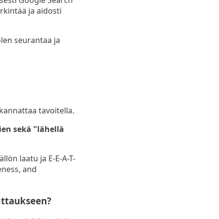
rkintää ja aidosti
olen seurantaa ja
kannattaa tavoitella.
ien sekä "lähellä
llön laatu ja E-E-A-T-
veness, and
ittaukseen?