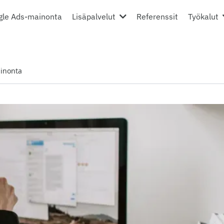
gle Ads-mainonta
Lisäpalvelut
Referenssit
Työkalut
inonta