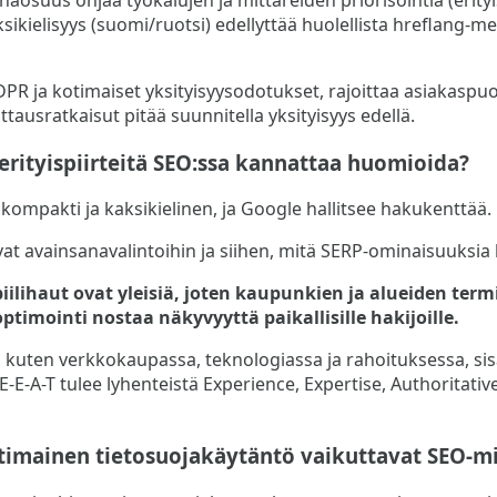
sikielisyys (suomi/ruotsi) edellyttää huolellista hreflang-me
GDPR ja kotimaiset yksityisyysodotukset, rajoittaa asiakaspu
ttausratkaisut pitää suunnitella yksityisyys edellä.
erityispiirteitä SEO:ssa kannattaa huomioida?
mpakti ja kaksikielinen, ja Google hallitsee hakukenttää.
at avainsanavalintoihin ja siihen, mitä SERP-ominaisuuksia 
iilihaut ovat yleisiä, joten kaupunkien ja alueiden term
ptimointi nostaa näkyvyyttä paikallisille hakijoille.
la, kuten verkkokaupassa, teknologiassa ja rahoituksessa, sisä
 (E-E-A-T tulee lyhenteistä Experience, Expertise, Authoritati
timainen tietosuojakäytäntö vaikuttavat SEO-m