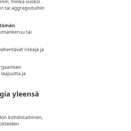
nnin, minkä vuoksi
en tai aggregoituihin
ättömän
tumankeruu tai
ähentävät riskejä ja
orgaanisen
laajuutta ja
egia yleensä
ällön kohdistaminen,
oitteiden