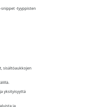
d-snippet -tyyppisten
t, sisältöaukkojen
lillä.
a yksityisyyttä
luista ja