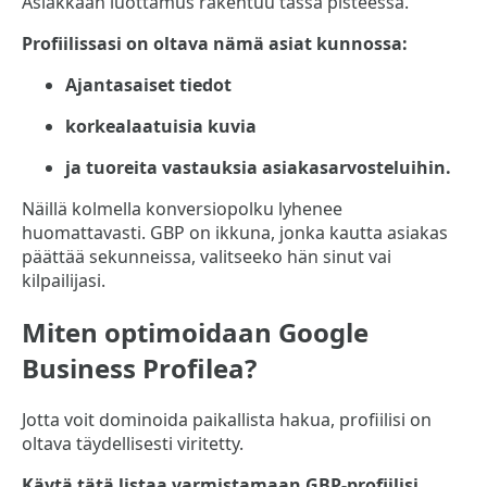
Asiakkaan luottamus rakentuu tässä pisteessä.
Profiilissasi on oltava nämä asiat kunnossa:
Ajantasaiset tiedot
korkealaatuisia kuvia
ja tuoreita vastauksia asiakasarvosteluihin.
Näillä kolmella konversiopolku lyhenee
huomattavasti. GBP on ikkuna, jonka kautta asiakas
päättää sekunneissa, valitseeko hän sinut vai
kilpailijasi.
Miten optimoidaan Google
Business Profilea?
Jotta voit dominoida paikallista hakua, profiilisi on
oltava täydellisesti viritetty.
Käytä tätä listaa varmistamaan GBP-profiilisi