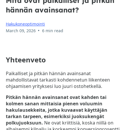
Mitä ovat paikalliset ja pitkän
hännän avainsanat?
Hakukoneoptimointi
•
March 09, 2026
6 min read
Yhteenveto
Paikalliset ja pitkän hännän avainsanat
mahdollistavat tarkasti kohdennetun liikenteen
ohjaamisen yrityksesi luo juuri ostohetkellä.
Pitkän hännän avainsanat ovat kahden tai
kolmen sanan mittaisia pienen voluumin
hakulausekkeita, jotka kuvaavat käyttäjän
tarkan tarpeen, esimerkiksi juoksukengät
polkujuoksuun.
Ne ovat kriittisiä, koska niillä on
alhaisempi kilpailu ja korkeampi konversioprosentti