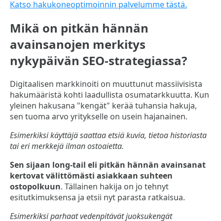
Katso hakukoneoptimoinnin palvelumme tästä.
Mikä on pitkän hännän
avainsanojen merkitys
nykypäivän SEO-strategiassa?
Digitaalisen markkinoiti on muuttunut massiivisista
hakumääristä kohti laadullista osumatarkkuutta. Kun
yleinen hakusana "kengät" kerää tuhansia hakuja,
sen tuoma arvo yritykselle on usein hajanainen.
Esimerkiksi käyttäjä saattaa etsiä kuvia, tietoa historiasta
tai eri merkkejä ilman ostoaietta.
Sen sijaan long-tail eli pitkän hännän avainsanat
kertovat välittömästi asiakkaan suhteen
ostopolkuun
. Tällainen hakija on jo tehnyt
esitutkimuksensa ja etsii nyt parasta ratkaisua.
Esimerkiksi parhaat vedenpitävät juoksukengät