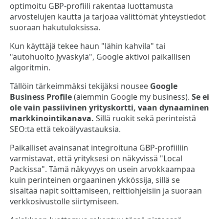
optimoitu GBP-profiili rakentaa luottamusta
arvostelujen kautta ja tarjoaa välittömät yhteystiedot
suoraan hakutuloksissa.
Kun käyttäjä tekee haun "lähin kahvila" tai
"autohuolto Jyväskylä", Google aktivoi paikallisen
algoritmin.
Tällöin tärkeimmäksi tekijäksi nousee
Google
Business Profile
(aiemmin Google my business).
Se ei
ole vain passiivinen yrityskortti, vaan dynaaminen
markkinointikanava.
Sillä ruokit sekä perinteistä
SEO:ta että tekoälyvastauksia.
Paikalliset avainsanat integroituna GBP-profiiliin
varmistavat, että yrityksesi on näkyvissä "Local
Packissa". Tämä näkyvyys on usein arvokkaampaa
kuin perinteinen orgaaninen ykkössija, sillä se
sisältää napit soittamiseen, reittiohjeisiin ja suoraan
verkkosivustolle siirtymiseen.