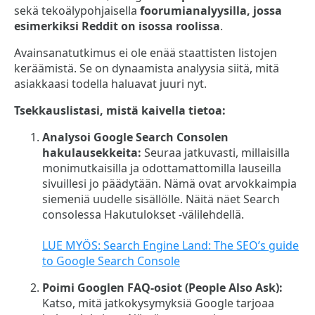
sekä tekoälypohjaisella
foorumianalyysilla, jossa
esimerkiksi Reddit on isossa roolissa
.
Avainsanatutkimus ei ole enää staattisten listojen
keräämistä. Se on dynaamista analyysia siitä, mitä
asiakkaasi todella haluavat juuri nyt.
Tsekkauslistasi, mistä kaivella tietoa:
Analysoi Google Search Consolen
hakulausekkeita:
Seuraa jatkuvasti, millaisilla
monimutkaisilla ja odottamattomilla lauseilla
sivuillesi jo päädytään. Nämä ovat arvokkaimpia
siemeniä uudelle sisällölle. Näitä näet Search
consolessa Hakutulokset -välilehdellä.
LUE MYÖS: Search Engine Land: The SEO’s guide
to Google Search Console
Poimi Googlen FAQ-osiot (People Also Ask):
Katso, mitä jatkokysymyksiä Google tarjoaa