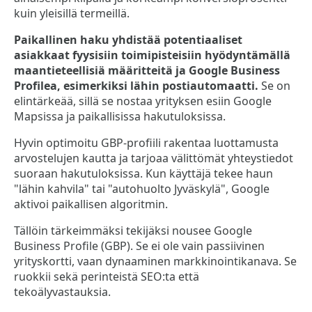
kuin yleisillä termeillä.
Paikallinen haku yhdistää potentiaaliset
asiakkaat fyysisiin toimipisteisiin hyödyntämällä
maantieteellisiä määritteitä ja Google Business
Profilea, esimerkiksi lähin postiautomaatti.
Se on
elintärkeää, sillä se nostaa yrityksen esiin Google
Mapsissa ja paikallisissa hakutuloksissa.
Hyvin optimoitu GBP-profiili rakentaa luottamusta
arvostelujen kautta ja tarjoaa välittömät yhteystiedot
suoraan hakutuloksissa. Kun käyttäjä tekee haun
"lähin kahvila" tai "autohuolto Jyväskylä", Google
aktivoi paikallisen algoritmin.
Tällöin tärkeimmäksi tekijäksi nousee Google
Business Profile (GBP). Se ei ole vain passiivinen
yrityskortti, vaan dynaaminen markkinointikanava. Se
ruokkii sekä perinteistä SEO:ta että
tekoälyvastauksia.