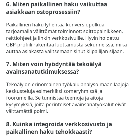
6. Miten paikallinen haku vaikuttaa
asiakkaan ostoprosessiin?
Paikallinen haku lyhentää konversiopolkua
tarjoamalla välittömät toiminnot: soittopainikkeen,
reittiohjeet ja linkin verkkosivuille. Hyvin hoidettu
GBP-profiili rakentaa luottamusta sekunneissa, mikä
auttaa asiakasta valitsemaan sinut kilpailijan sijaan.
7. Miten voin hyödyntää tekoälyä
avainsanatutkimuksessa?
Tekoäly on erinomainen työkalu analysoimaan laajoja
keskusteluja esimerkiksi someryhmissä ja
foorumeilla. Se tunnistaa teemoja ja aitoja
kysymyksiä, joita perinteiset avainsanatyökalut eivät
välttämättä poimi.
8. Kuinka integroida verkkosivusto ja
paikallinen haku tehokkaasti?