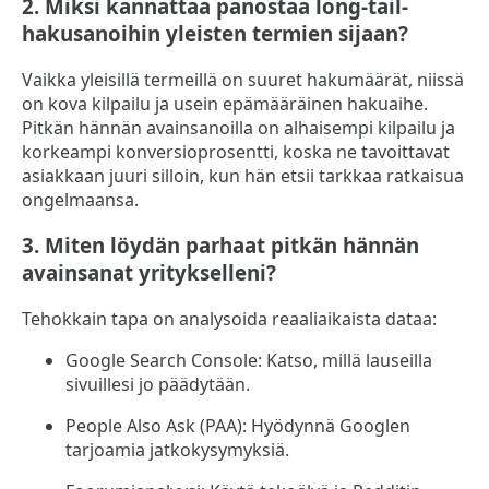
2. Miksi kannattaa panostaa long-tail-
hakusanoihin yleisten termien sijaan?
Vaikka yleisillä termeillä on suuret hakumäärät, niissä
on kova kilpailu ja usein epämääräinen hakuaihe.
Pitkän hännän avainsanoilla on alhaisempi kilpailu ja
korkeampi konversioprosentti, koska ne tavoittavat
asiakkaan juuri silloin, kun hän etsii tarkkaa ratkaisua
ongelmaansa.
3. Miten löydän parhaat pitkän hännän
avainsanat yritykselleni?
Tehokkain tapa on analysoida reaaliaikaista dataa:
Google Search Console: Katso, millä lauseilla
sivuillesi jo päädytään.
People Also Ask (PAA): Hyödynnä Googlen
tarjoamia jatkokysymyksiä.