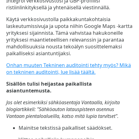
Integroi verkkosivustosi ja GBP-profiilisi
ristiinlinkityksellä ja yhtenäisellä viestinnällä.
Käytä verkkosivustolla paikkakuntakohtaisia
laskeutumissivuja ja upota niihin Google Maps -kartta
yrityksesi sijainnista. Tämä vahvistaa hakukoneille
yrityksesi maantieteellisen relevanssin ja parantaa
mahdollisuuksia nousta tekoälyn suosittelemaksi
paikalliseksi asiantuntijaksi.
Onhan muuten Tekninen auditointi tehty myös? Mikä
on tekninen auditointi, lue lisää täältä.
Sisällön tulisi heijastaa paikallista
asiantuntemusta.
Jos olet esimerkiksi sähköasentaja Vantaalla, kirjoita
blogiartikkeli: "Sähköauton latauspisteen asennus
Vantaan pientaloalueilla, katso mitä lupia tarvitset".
Mainitse tekstissä paikalliset säädökset.