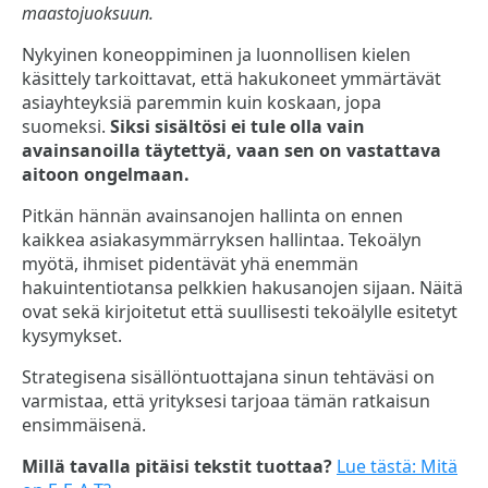
maastojuoksuun.
Nykyinen koneoppiminen ja luonnollisen kielen
käsittely tarkoittavat, että hakukoneet ymmärtävät
asiayhteyksiä paremmin kuin koskaan, jopa
suomeksi.
Siksi sisältösi ei tule olla vain
avainsanoilla täytettyä, vaan sen on vastattava
aitoon ongelmaan.
Pitkän hännän avainsanojen hallinta on ennen
kaikkea asiakasymmärryksen hallintaa. Tekoälyn
myötä, ihmiset pidentävät yhä enemmän
hakuintentiotansa pelkkien hakusanojen sijaan. Näitä
ovat sekä kirjoitetut että suullisesti tekoälylle esitetyt
kysymykset.
Strategisena sisällöntuottajana sinun tehtäväsi on
varmistaa, että yrityksesi tarjoaa tämän ratkaisun
ensimmäisenä.
Millä tavalla pitäisi tekstit tuottaa?
Lue tästä: Mitä