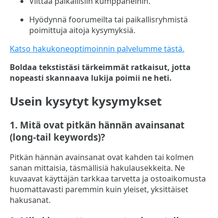
Viittaa paikallisiin kumppaneihin.
Hyödynnä foorumeilta tai paikallisryhmistä
poimittuja aitoja kysymyksiä.
Katso hakukoneoptimoinnin palvelumme tästä.
Boldaa tekstistäsi tärkeimmät ratkaisut, jotta
nopeasti skannaava lukija poimii ne heti.
Usein kysytyt kysymykset
1. Mitä ovat pitkän hännän avainsanat
(long-tail keywords)?
Pitkän hännän avainsanat ovat kahden tai kolmen
sanan mittaisia, täsmällisiä hakulausekkeita. Ne
kuvaavat käyttäjän tarkkaa tarvetta ja ostoaikomusta
huomattavasti paremmin kuin yleiset, yksittäiset
hakusanat.