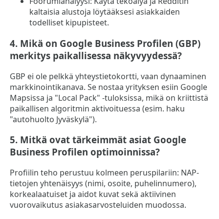
Foorumianalyysi: Käytä tekoälyä ja Redditin
kaltaisia alustoja löytääksesi asiakkaiden
todelliset kipupisteet.
4. Mikä on Google Business Profilen (GBP)
merkitys paikallisessa näkyvyydessä?
GBP ei ole pelkkä yhteystietokortti, vaan dynaaminen
markkinointikanava. Se nostaa yrityksen esiin Google
Mapsissa ja "Local Pack" -tuloksissa, mikä on kriittistä
paikallisen algoritmin aktivoituessa (esim. haku
"autohuolto Jyväskylä").
5. Mitkä ovat tärkeimmät asiat Google
Business Profilen optimoinnissa?
Profiilin teho perustuu kolmeen peruspilariin: NAP-
tietojen yhtenäisyys (nimi, osoite, puhelinnumero),
korkealaatuiset ja aidot kuvat sekä aktiivinen
vuorovaikutus asiakasarvosteluiden muodossa.