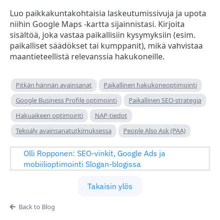
Luo paikkakuntakohtaisia laskeutumissivuja ja upota
niihin Google Maps -kartta sijainnistasi. Kirjoita
sisältöä, joka vastaa paikallisiin kysymyksiin (esim.
paikalliset säädökset tai kumppanit), mikä vahvistaa
maantieteellistä relevanssia hakukoneille.
Pitkän hännän avainsanat
Paikallinen hakukoneoptimointi
Google Business Profile optimointi
Paikallinen SEO-strategia
Hakuaikeen optimointi
NAP-tiedot
Tekoäly avainsanatutkimuksessa
People Also Ask (PAA)
Olli Ropponen: SEO-vinkit, Google Ads ja
mobiilioptimointi Slogan-blogissa
Takaisin ylös
Back to Blog