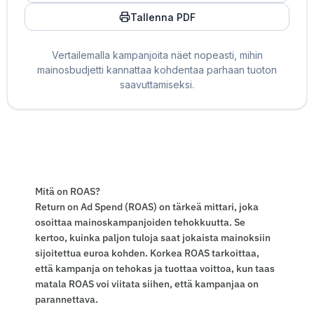
Tallenna PDF
Vertailemalla kampanjoita näet nopeasti, mihin
mainosbudjetti kannattaa kohdentaa parhaan tuoton
saavuttamiseksi.
ROAS-laskurin käyttö: Optimoi
mainoskampanjasi tehokkuus
Mitä on ROAS?
Return on Ad Spend (ROAS) on tärkeä mittari, joka
osoittaa mainoskampanjoiden tehokkuutta. Se
kertoo, kuinka paljon tuloja saat jokaista mainoksiin
sijoitettua euroa kohden. Korkea ROAS tarkoittaa,
että kampanja on tehokas ja tuottaa voittoa, kun taas
matala ROAS voi viitata siihen, että kampanjaa on
parannettava.