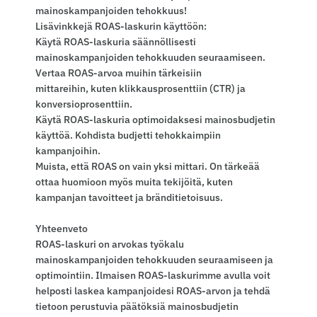
mainoskampanjoiden tehokkuus!
Lisävinkkejä ROAS-laskurin käyttöön:
Käytä ROAS-laskuria säännöllisesti
mainoskampanjoiden tehokkuuden seuraamiseen.
Vertaa ROAS-arvoa muihin tärkeisiin
mittareihin, kuten klikkausprosenttiin (CTR) ja
konversioprosenttiin.
Käytä ROAS-laskuria optimoidaksesi mainosbudjetin
käyttöä. Kohdista budjetti tehokkaimpiin
kampanjoihin.
Muista, että ROAS on vain yksi mittari. On tärkeää
ottaa huomioon myös muita tekijöitä, kuten
kampanjan tavoitteet ja bränditietoisuus.
Yhteenveto
ROAS-laskuri on arvokas työkalu
mainoskampanjoiden tehokkuuden seuraamiseen ja
optimointiin. Ilmaisen ROAS-laskurimme avulla voit
helposti laskea kampanjoidesi ROAS-arvon ja tehdä
tietoon perustuvia päätöksiä mainosbudjetin