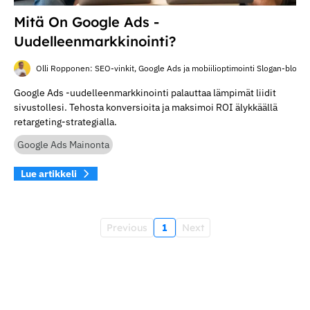
Mitä On Google Ads -
Uudelleenmarkkinointi?
Olli Ropponen: SEO-vinkit, Google Ads ja mobiilioptimointi Slogan-blogis
Google Ads -uudelleenmarkkinointi palauttaa lämpimät liidit
sivustollesi. Tehosta konversioita ja maksimoi ROI älykkäällä
retargeting-strategialla.
Google Ads Mainonta
Lue artikkeli
Previous
1
Next