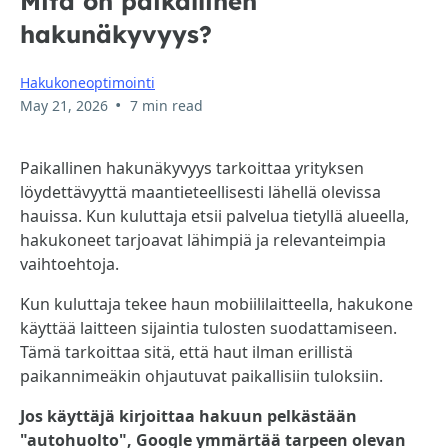
Mitä on paikallinen
hakunäkyvyys?
Hakukoneoptimointi
•
May 21, 2026
7 min read
Paikallinen hakunäkyvyys tarkoittaa yrityksen
löydettävyyttä maantieteellisesti lähellä olevissa
hauissa. Kun kuluttaja etsii palvelua tietyllä alueella,
hakukoneet tarjoavat lähimpiä ja relevanteimpia
vaihtoehtoja.
Kun kuluttaja tekee haun mobiililaitteella, hakukone
käyttää laitteen sijaintia tulosten suodattamiseen.
Tämä tarkoittaa sitä, että haut ilman erillistä
paikannimeäkin ohjautuvat paikallisiin tuloksiin.
Jos käyttäjä kirjoittaa hakuun pelkästään
"autohuolto", Google ymmärtää tarpeen olevan