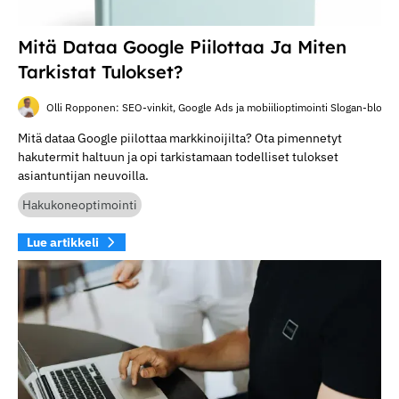
Mitä Dataa Google Piilottaa Ja Miten
Tarkistat Tulokset?
Olli Ropponen: SEO-vinkit, Google Ads ja mobiilioptimointi Slogan-blogis
Mitä dataa Google piilottaa markkinoijilta? Ota pimennetyt
hakutermit haltuun ja opi tarkistamaan todelliset tulokset
asiantuntijan neuvoilla.
Hakukoneoptimointi
Lue artikkeli