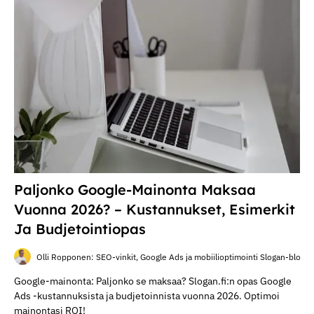
Paljonko Google-Mainonta Maksaa
Vuonna 2026? – Kustannukset, Esimerkit
Ja Budjetointiopas
Olli Ropponen: SEO-vinkit, Google Ads ja mobiilioptimointi Slogan-blogis
Google-mainonta: Paljonko se maksaa? Slogan.fi:n opas Google
Ads -kustannuksista ja budjetoinnista vuonna 2026. Optimoi
mainontasi ROI!