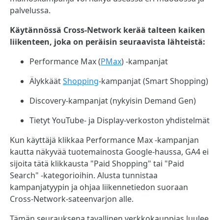
palvelussa.
Käytännössä Cross-Network kerää talteen kaiken
liikenteen, joka on peräisin seuraavista lähteistä:
Performance Max (
PMax
) -kampanjat
Älykkäät
Shopping
-kampanjat (Smart Shopping)
Discovery-kampanjat (nykyisin Demand Gen)
Tietyt YouTube- ja Display-verkoston yhdistelmät
Kun käyttäjä klikkaa Performance Max -kampanjan
kautta näkyvää tuotemainosta Google-haussa, GA4 ei
sijoita tätä klikkausta "Paid Shopping" tai "Paid
Search" -kategorioihin. Alusta tunnistaa
kampanjatyypin ja ohjaa liikennetiedon suoraan
Cross-Network-sateenvarjon alle.
Tämän seurauksena tavallinen verkkokauppias luulee