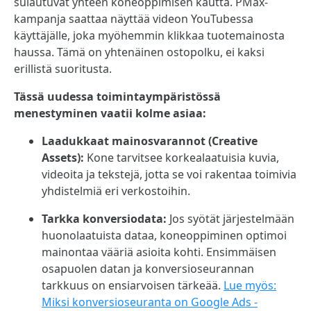
sulautuvat yhteen koneoppimisen kautta. PMax-
kampanja saattaa näyttää videon YouTubessa
käyttäjälle, joka myöhemmin klikkaa tuotemainosta
haussa. Tämä on yhtenäinen ostopolku, ei kaksi
erillistä suoritusta.
Tässä uudessa toimintaympäristössä
menestyminen vaatii kolme asiaa:
Laadukkaat mainosvarannot (Creative
Assets):
Kone tarvitsee korkealaatuisia kuvia,
videoita ja tekstejä, jotta se voi rakentaa toimivia
yhdistelmiä eri verkostoihin.
Tarkka konversiodata:
Jos syötät järjestelmään
huonolaatuista dataa, koneoppiminen optimoi
mainontaa vääriä asioita kohti. Ensimmäisen
osapuolen datan ja konversioseurannan
tarkkuus on ensiarvoisen tärkeää.
Lue myös:
Miksi konversioseuranta on Google Ads -