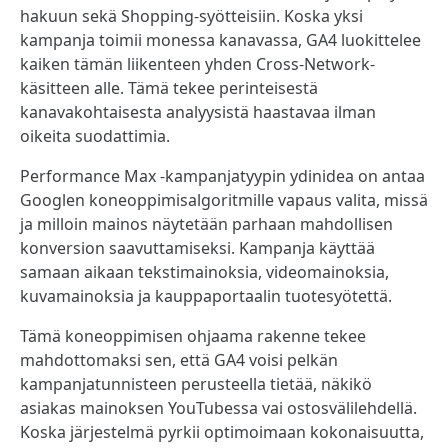
hakuun sekä Shopping-syötteisiin. Koska yksi
kampanja toimii monessa kanavassa, GA4 luokittelee
kaiken tämän liikenteen yhden Cross-Network-
käsitteen alle. Tämä tekee perinteisestä
kanavakohtaisesta analyysistä haastavaa ilman
oikeita suodattimia.
Performance Max -kampanjatyypin ydinidea on antaa
Googlen koneoppimisalgoritmille vapaus valita, missä
ja milloin mainos näytetään parhaan mahdollisen
konversion saavuttamiseksi. Kampanja käyttää
samaan aikaan tekstimainoksia, videomainoksia,
kuvamainoksia ja kauppaportaalin tuotesyötettä.
Tämä koneoppimisen ohjaama rakenne tekee
mahdottomaksi sen, että GA4 voisi pelkän
kampanjatunnisteen perusteella tietää, näkikö
asiakas mainoksen YouTubessa vai ostosvälilehdellä.
Koska järjestelmä pyrkii optimoimaan kokonaisuutta,