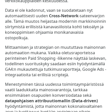
verkkokauppiaiden keskuudessa.
Data ei ole kadonnut, vaan se suodatetaan nyt
automaattisesti uuden
Cross-Network
-sateenvarjon
alle. Tämä muutos heijastaa modernin markkinoinnin
siirtymistä erillisistä kanavasiiloista kohti tekoälyn ja
koneoppimisen ohjaamia monikanavaisia
ostopolkuja.
Mittaamisen ja strategian on muututtava mainonnan
automaation mukana. Vaikka oletusraporteissa
perinteinen Paid Shopping -liikenne näyttää laskevan,
todellinen suorituskyky saadaan esiin hyödyntämällä
GA4:n mukautettuja tutkimusraportteja, Google Ads -
integraatioita tai erillisiä scriptejä.
Menestyminen tässä uudessa toimintaympäristössä
vaatii laadukkaita mainosvarantoja, tarkkaa
ensimmäisen osapuolen konversiodataa sekä
datapohjaisen attribuutiomallin (Data-driven)
hyödyntämistä, jotta mainonnan kokonaisvaltainen
arvo ja tuottavuus kyetään arvioimaan oikein.