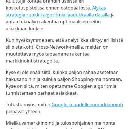
Kuluttaja kohtaa brändin useissa eri
kosketuspisteissä ennen ostopäätöstä.
Älykäs
strategia ruokkii algoritmia laadukkaalla datalla
ja
antaa tekoälyn rakentaa optimaalisen reitin
asiakkaan luokse.
Kun hyväksymme sen, että analytiikka siirtyy erillisistä
siiloista kohti Cross-Network-mallia, meidän on
muutettava myös tapaamme rakentaa
markkinointistrategoita.
Kyse ei ole enää siitä, kuinka paljon rahaa asetetaan
hakusanoihin ja kuinka paljon Shopping-mainontaan.
Kyse on siitä, miten opetamme Googlen algoritmia
tunnistamaan parhaat asiakkaat.
Tutustu myös, miten
Google ja uudelleenmarkkinointi
pelaavat yhteen.
Mielikuvamarkkinointi ja tulospohjainen mainonta