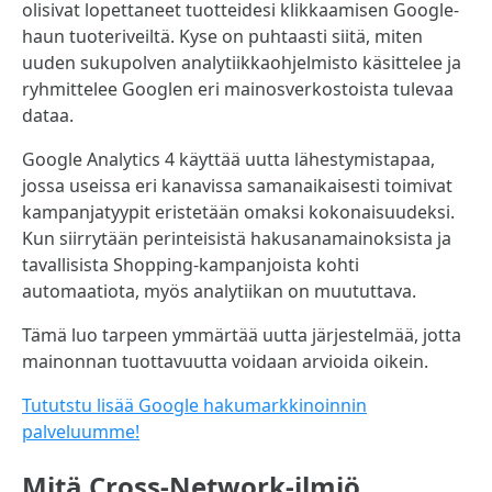
olisivat lopettaneet tuotteidesi klikkaamisen Google-
haun tuoteriveiltä. Kyse on puhtaasti siitä, miten
uuden sukupolven analytiikkaohjelmisto käsittelee ja
ryhmittelee Googlen eri mainosverkostoista tulevaa
dataa.
Google Analytics 4 käyttää uutta lähestymistapaa,
jossa useissa eri kanavissa samanaikaisesti toimivat
kampanjatyypit eristetään omaksi kokonaisuudeksi.
Kun siirrytään perinteisistä hakusanamainoksista ja
tavallisista Shopping-kampanjoista kohti
automaatiota, myös analytiikan on muututtava.
Tämä luo tarpeen ymmärtää uutta järjestelmää, jotta
mainonnan tuottavuutta voidaan arvioida oikein.
Tututstu lisää Google hakumarkkinoinnin
palveluumme!
Mitä Cross-Network-ilmiö