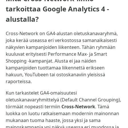
tarkoittaa Google Analytics 4 -
alustalla?
Cross-Network on GA4-alustan oletuskanavaryhmä,
joka kerää useassa eri verkostossa samanaikaisesti
näkyvien kampanjoiden liikenteen. Tähän ryhmään
kuuluvat erityisesti Performance Max- ja Smart
Shopping -kampanjat. Alusta ei jaa näiden
kampanjoiden tuottamaa liikennettä erikseen
hakuun, YouTubeen tai ostoskanaviin yleisissä
raporteissa.
Kun tarkastelet GA4-omaisuutesi
oletuskanavaryhmittelyä (Default Channel Grouping),
törmäät nopeasti termiin
Cross-Network
. Tämä
luokka on luotu ratkaisemaan modernin mainonnan
mukanaan tuoma haaste, jossa yksi ja sama
mainoskampanja voi näkyä useassa eri muodossa ja