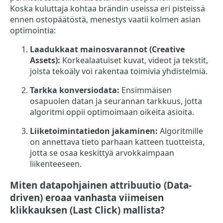
Koska kuluttaja kohtaa brändin useissa eri pisteissä
ennen ostopäätöstä, menestys vaatii kolmen asian
optimointia:
Laadukkaat mainosvarannot (Creative
Assets):
Korkealaatuiset kuvat, videot ja tekstit,
joista tekoäly voi rakentaa toimivia yhdistelmiä.
Tarkka konversiodata:
Ensimmäisen
osapuolen datan ja seurannan tarkkuus, jotta
algoritmi oppii optimoimaan oikeita asioita.
Liiketoimintatiedon jakaminen:
Algoritmille
on annettava tieto parhaan katteen tuotteista,
jotta se osaa keskittyä arvokkaimpaan
liikenteeseen.
Miten datapohjainen attribuutio (Data-
driven) eroaa vanhasta viimeisen
klikkauksen (Last Click) mallista?