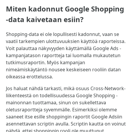
Miten kadonnut Google Shopping
-data kaivetaan esiin?
Shopping-data ei ole lopullisesti kadonnut, vaan se
vaatii tarkempien ulottuvuuksien käyttöä raporteissa.
Voit palauttaa näkyvyyden käyttämällä Google Ads -
kampanjatason raportteja tai luomalla mukautetun
tutkimusraportin. Myös kampanjan
nimeämiskäytäntö nousee keskeiseen rooliin datan
oikeassa erottelussa.
Jos haluat nähdä tarkasti, mikä osuus Cross-Network-
liikenteestä on todellisuudessa Google Shopping -
mainonnan tuottamaa, sinun on sukellettava
oletusraportteja syvemmälle. Esimerkiksi olemme
saaneet itse esille shoppingin raportit Google Adsiin
asennettavan scriptin avulla. Scriptin kautta on voinut
nähdä, ettei shoppingin rooli ole muuttunut