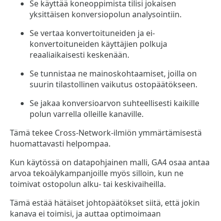
Se käyttää koneoppimista tilisi jokaisen
yksittäisen konversiopolun analysointiin.
Se vertaa konvertoituneiden ja ei-
konvertoituneiden käyttäjien polkuja
reaaliaikaisesti keskenään.
Se tunnistaa ne mainoskohtaamiset, joilla on
suurin tilastollinen vaikutus ostopäätökseen.
Se jakaa konversioarvon suhteellisesti kaikille
polun varrella olleille kanaville.
Tämä tekee Cross-Network-ilmiön ymmärtämisestä
huomattavasti helpompaa.
Kun käytössä on datapohjainen malli, GA4 osaa antaa
arvoa tekoälykampanjoille myös silloin, kun ne
toimivat ostopolun alku- tai keskivaiheilla.
Tämä estää hätäiset johtopäätökset siitä, että jokin
kanava ei toimisi, ja auttaa optimoimaan