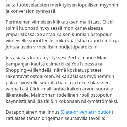
sekä tuoteselausten merkityksen lopullisen myynnin
ja konversion synnyssä.
Perinteinen viimeisen klikkauksen malli (Last Click)
toimii huonosti nykyisessä monikanavaisessa
ympäristössä. Se antaa kaiken kunnian ostopolun
viimeiselle suoritteelle, mikä vääristää raportointia ja
johtaa usein virheellisiin budjettipäätöksiin.
Jos asiakas kohtaa yrityksesi Performance Max -
kampanjan kautta esimerkiksi YouTubessa tai
Shopping-välilehdellä, nämä kosketuspisteet
rakentavat ostoaikeen. Mikäli asiakas myöhemmin
palaa sivustolle suoralla haulla ja tekee tilauksen,
vanha Last Click -malli antaa kaiken arvon suoralle
liikenteelle. Mainonnan todellinen rooli ostopolun
käynnistäjänä jää tällöin kokonaan näkymättömäksi.
Datapohjainen mallinnus (
Data-driven attribution
)
ratkaisee tämän ongelman seuraavilla tavoilla: