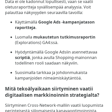
Data ei ole kadonnut lopullisesti, vaan se vaatii
oletusraportteja syvällisempää analyysia. Voit
palauttaa näkyvyyden seuraavilla tavoilla:
Käyttämällä
Google Ads -kampanjatason
raportteja
.
Luomalla
mukautetun tutkimusraportin
(Explorations) GA4:ssä.
Hyödyntämällä Google Adsiin asennettavaa
scriptiä
, jonka avulla Shopping-mainonnan
todellinen rooli saadaan näkyviin.
Suosimalla tarkkaa ja johdonmukaista
kampanjoiden nimeämiskäytäntöä.
Mitä tekoälyaikaan siirtyminen vaatii
digitaalisen markkinoinnin strategialta?
Siirtyminen Cross-Network-malliin vaatii luopumista
perinteisestä siilomaisesta kanavaoptimoinnista.