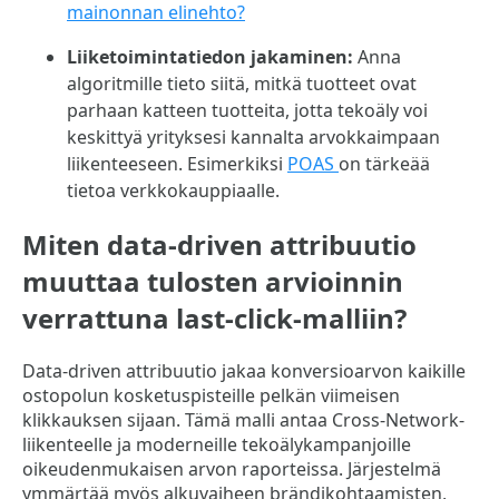
mainonnan elinehto?
Liiketoimintatiedon jakaminen:
Anna
algoritmille tieto siitä, mitkä tuotteet ovat
parhaan katteen tuotteita, jotta tekoäly voi
keskittyä yrityksesi kannalta arvokkaimpaan
liikenteeseen. Esimerkiksi
POAS
on tärkeää
tietoa verkkokauppiaalle.
Miten data-driven attribuutio
muuttaa tulosten arvioinnin
verrattuna last-click-malliin?
Data-driven attribuutio jakaa konversioarvon kaikille
ostopolun kosketuspisteille pelkän viimeisen
klikkauksen sijaan. Tämä malli antaa Cross-Network-
liikenteelle ja moderneille tekoälykampanjoille
oikeudenmukaisen arvon raporteissa. Järjestelmä
ymmärtää myös alkuvaiheen brändikohtaamisten,