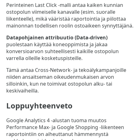
Perinteinen Last Click -malli antaa kaiken kunnian
ostopolun viimeiselle kanavalle (esim. suoralle
liikenteelle), mikä vääristää raportointia ja piilottaa
mainonnan todellisen roolin ostoaikeen synnyttäjänä.
Datapohjainen attribuutio (Data-driven)
puolestaan käyttää koneoppimista ja jakaa
konversioarvon suhteellisesti kaikille ostopolun
varrella olleille kosketuspisteille.
Tämä antaa Cross-Network- ja tekoälykampanjoille
niiden ansaitseman oikeudenmukaisen arvon
silloinkin, kun ne toimivat ostopolun alku- tai
keskivaiheilla.
Loppuyhteenveto
Google Analytics 4 -alustan tuoma muutos
Performance Max- ja Google Shopping -liikenteen
raportointiin on aiheuttanut hämmennystä