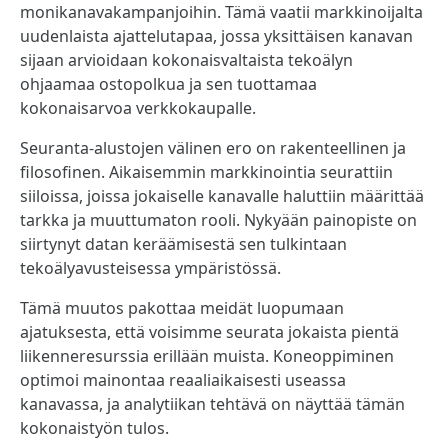
monikanavakampanjoihin. Tämä vaatii markkinoijalta
uudenlaista ajattelutapaa, jossa yksittäisen kanavan
sijaan arvioidaan kokonaisvaltaista tekoälyn
ohjaamaa ostopolkua ja sen tuottamaa
kokonaisarvoa verkkokaupalle.
Seuranta-alustojen välinen ero on rakenteellinen ja
filosofinen. Aikaisemmin markkinointia seurattiin
siiloissa, joissa jokaiselle kanavalle haluttiin määrittää
tarkka ja muuttumaton rooli. Nykyään painopiste on
siirtynyt datan keräämisestä sen tulkintaan
tekoälyavusteisessa ympäristössä.
Tämä muutos pakottaa meidät luopumaan
ajatuksesta, että voisimme seurata jokaista pientä
liikenneresurssia erillään muista. Koneoppiminen
optimoi mainontaa reaaliaikaisesti useassa
kanavassa, ja analytiikan tehtävä on näyttää tämän
kokonaistyön tulos.